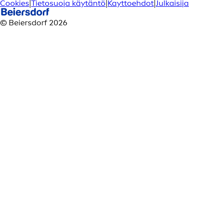
Cookies
|
Tietosuoja käytäntö
|
Kayttoehdot
|
Julkaisija
© Beiersdorf 2026