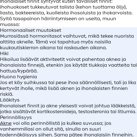
Ihonalaiset finnit syntyvät kuten tavalliset finnit:
ihohuokoset tukkeutuvat talista (kehon tuottama öljy),
liasta, bakteereista, kuolleista ihosoluista ja ihokarvoista.
Syitä tasapainon häiriintymiseen on useita, muun
muassa:
Hormonaaliset muutokset
Murrosiässä hormonitasot vaihtuvat, mikä tekee nuorista
alttiita aknelle. Tämä voi tapahtua myös naisilla
kuukautiskierron aikana tai raskauden aikana.
Hiki
Hikoilua lisäävät aktiviteetit voivat pahentaa aknea ja
ihonalaista finnejä, etenkin jos käytät tiukkoja vaatteita tai
hattua/kypärää.
Huono hygienia
Jos et käy suihkussa tai pese ihoa säännöllisesti, tali ja lika
kertyvät iholle, mikä lisää aknen ja ihonalaisten finnien
riskiä.
Lääkitys
Ihonalaiset finnit ja akne yleisesti voivat johtua lääkkeistä,
jotka sisältävät kortikosteroideja, testosteronia tai litiumia.
Perinnöllisyys
Akne
voi olla perinnöllistä ja kulkea suvussa; jos
vanhemmillasi on ollut sitä, sinulla on suuri
todennäköisyys siihen. Sama pätee ihonalaisiin finneihin.