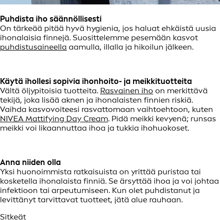
Puhdista iho säännöllisesti
On tärkeää pitää hyvä hygienia, jos haluat ehkäistä uusia
ihonalaisia finnejä. Suosittelemme pesemään kasvot
puhdistusaineella
aamulla, illalla ja hikoilun jälkeen.
Käytä ihollesi sopivia ihonhoito- ja meikkituotteita
Vältä öljypitoisia tuotteita.
Rasvainen iho
on merkittävä
tekijä, joka lisää aknen ja ihonalaisten finnien riskiä.
Vaihda kasvovoiteesi rasvattomaan vaihtoehtoon, kuten
NIVEA Mattifying Day Cream
. Pidä meikki kevyenä; runsas
meikki voi likaannuttaa ihoa ja tukkia ihohuokoset.
Anna niiden olla
Yksi huonoimmista ratkaisuista on yrittää puristaa tai
kosketella ihonalaista finniä. Se ärsyttää ihoa ja voi johtaa
infektioon tai arpeutumiseen. Kun olet puhdistanut ja
levittänyt tarvittavat tuotteet, jätä alue rauhaan.
Sitkeät