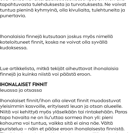
tapahtuvasta tulehduksesta ja turvotuksesta. Ne voivat
tuntua pieninä kyhmyinä, olla kivuliaita, tulehtuneita ja
punertavia.
Ihonalaisia finnejä kutsutaan joskus myös nimellä
koteloituneet finnit, koska ne voivat olla syvällä
kudoksessa.
Lue artikkelista, mitkä tekijät aiheuttavat ihonalaisia
finnejä ja kuinka niistä voi päästä eroon.
IHONALAISET FINNIT
leuassa ja otsassa
Ihonalaiset finnit/ihon alla olevat finnit muodostuvat
yleisimmin kasvoille, erityisesti leuan ja otsan alueelle.
Niitä voi kehittyä myös yläselkään tai rintakehään. Paras
tapa havaita ne on liu’uttaa sormea ihon yli: pieni
kohouma voi tuntua, vaikka sitä ei aina näe. Vältä
puristelua – näin et pääse eroon ihonalaisesta finnistä.