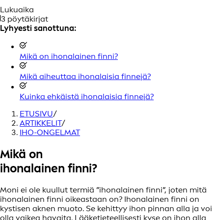
Lukuaika
3 pöytäkirjat
Lyhyesti sanottuna:
Mikä on ihonalainen finni?
Mikä aiheuttaa ihonalaisia finnejä?
Kuinka ehkäistä ihonalaisia finnejä?
ETUSIVU
/
ARTIKKELIT
/
IHO-ONGELMAT
Mikä on
ihonalainen finni?
Moni ei ole kuullut termiä ”ihonalainen finni”, joten mitä
ihonalainen finni oikeastaan on? Ihonalainen finni on
kystisen aknen muoto. Se kehittyy ihon pinnan alla ja voi
olla vaikea havaita. Lääketieteellisesti kyse on ihon alla