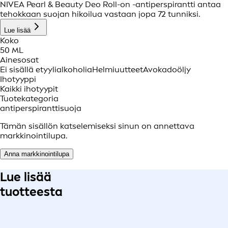
NIVEA Pearl & Beauty Deo Roll-on -antiperspirantti antaa
tehokkaan suojan hikoilua vastaan jopa 72 tunniksi.
Lue lisää
Koko
50 ML
Ainesosat
Ei sisällä etyylialkoholia
Helmiuutteet
Avokadoöljy
Ihotyyppi
Kaikki ihotyypit
Tuotekategoria
antiperspiranttisuoja
Tämän sisällön katselemiseksi sinun on annettava
markkinointilupa.
Anna markkinointilupa
Lue lisää
tuotteesta