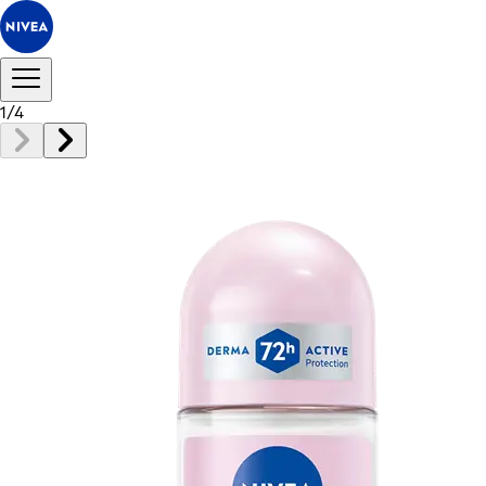
1
/
4