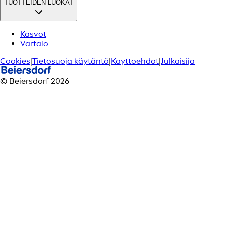
TUOTTEIDEN LUOKAT
Kasvot
Vartalo
Cookies
|
Tietosuoja käytäntö
|
Kayttoehdot
|
Julkaisija
© Beiersdorf 2026