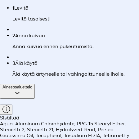
1
Levitä
Levitä tasaisesti
2
Anna kuivua
Anna kuivua ennen pukeutumista.
3
Älä käytä
Älä käytä ärtyneelle tai vahingoittuneelle iholle.
Ainesosaluettelo
Sisältää
Aqua, Aluminum Chlorohydrate, PPG-15 Stearyl Ether,
Steareth-2, Steareth-21, Hydrolyzed Pearl, Persea
Gratissima Oil, Tocopherol, Trisodium EDTA, Tetramethyl