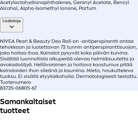
Acetyloctahydronaphthalenes, Geranyl Acetate, Benzyl
Alcohol, Alpha-Isomethyl Ionone, Parfum
Lisätietoja
NIVEA Pearl & Beauty Deo Roll-on -antiperspirantti antaa
tehokkaan ja luotettavan 72 tunnin antiperspiranttisuojan,
joka hoitaa ihoa. Kainalot pysyvät koko päivän kuivina.
Sisältää luonnollista alkuperää olevaa helmiäisuutetta ja
avokadoöljyä. Hellävarainen ja hoitava koostumus pitää
kainaloiden ihon sileänä ja kauniina. Mieto, houkutteleva
tuoksu. Ei sisällä etyylialkoholia. Dermatologisesti testattu.
Tuotenumero
83735-06805-67
Samankaltaiset
tuotteet