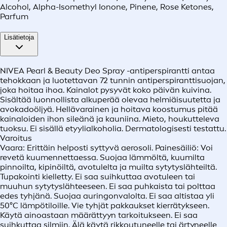
Alcohol, Alpha-Isomethyl Ionone, Pinene, Rose Ketones,
Parfum
Lisätietoja
NIVEA Pearl & Beauty Deo Spray -antiperspirantti antaa
tehokkaan ja luotettavan 72 tunnin antiperspiranttisuojan,
joka hoitaa ihoa. Kainalot pysyvät koko päivän kuivina.
Sisältää luonnollista alkuperää olevaa helmiäisuutetta ja
avokadoöljyä. Hellävarainen ja hoitava koostumus pitää
kainaloiden ihon sileänä ja kauniina. Mieto, houkutteleva
tuoksu. Ei sisällä etyylialkoholia. Dermatologisesti testattu.
Varoitus
Vaara: Erittäin helposti syttyvä aerosoli. Painesäiliö: Voi
revetä kuumennettaessa. Suojaa lämmöltä, kuumilta
pinnoilta, kipinöiltä, avotulelta ja muilta sytytyslähteiltä.
Tupakointi kielletty. Ei saa suihkuttaa avotuleen tai
muuhun sytytyslähteeseen. Ei saa puhkaista tai polttaa
edes tyhjänä. Suojaa auringonvalolta. Ei saa altistaa yli
50°C lämpötiloille. Vie tyhjät pakkaukset kierrätykseen.
Käytä ainoastaan määrättyyn tarkoitukseen. Ei saa
suihkuttaa silmiin. Älä käytä rikkoutuneelle tai ärtyneelle