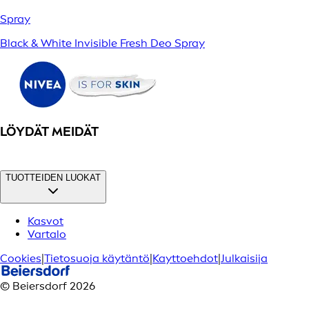
Spray
Black & White Invisible Fresh Deo Spray
LÖYDÄT MEIDÄT
TUOTTEIDEN LUOKAT
Kasvot
Vartalo
Cookies
|
Tietosuoja käytäntö
|
Kayttoehdot
|
Julkaisija
© Beiersdorf 2026