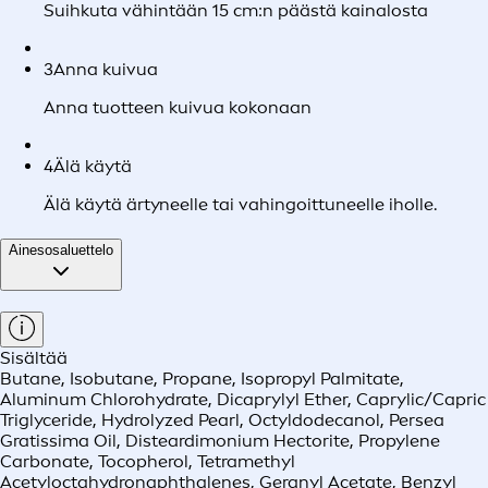
Suihkuta vähintään 15 cm:n päästä kainalosta
3
Anna kuivua
Anna tuotteen kuivua kokonaan
4
Älä käytä
Älä käytä ärtyneelle tai vahingoittuneelle iholle.
Ainesosaluettelo
Sisältää
Butane, Isobutane, Propane, Isopropyl Palmitate,
Aluminum Chlorohydrate, Dicaprylyl Ether, Caprylic/Capric
Triglyceride, Hydrolyzed Pearl, Octyldodecanol, Persea
Gratissima Oil, Disteardimonium Hectorite, Propylene
Carbonate, Tocopherol, Tetramethyl
Acetyloctahydronaphthalenes, Geranyl Acetate, Benzyl