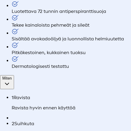
Luotettava 72 tunnin antiperspiranttisuoja
Tekee kainaloista pehmeät ja sileät
Sisältää avokadoöljyä ja luonnollista helmiuutetta
Pitkäkestoinen, kukkainen tuoksu
Dermatologisesti testattu
Miten
1
Ravista
Ravista hyvin ennen käyttöä
2
Suihkuta