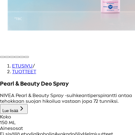
ETUSIVU
/
TUOTTEET
Pearl & Beauty Deo Spray
NIVEA Pearl & Beauty Spray -suihkeantiperspirantti antaa
tehokkaan suojan hikoilua vastaan jopa 72 tunniksi.
Lue lisää
Koko
150 ML
Ainesosat
Ei sisällä etyylialkoholia
Avokadoöljy
Helmiuutteet