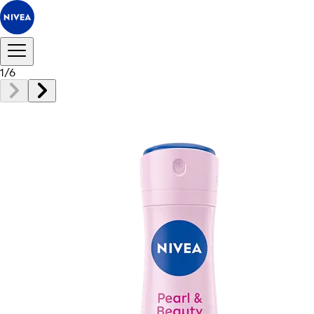
1
/
6