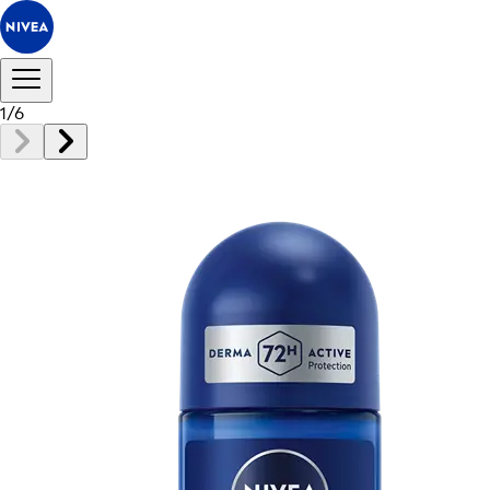
1
/
6