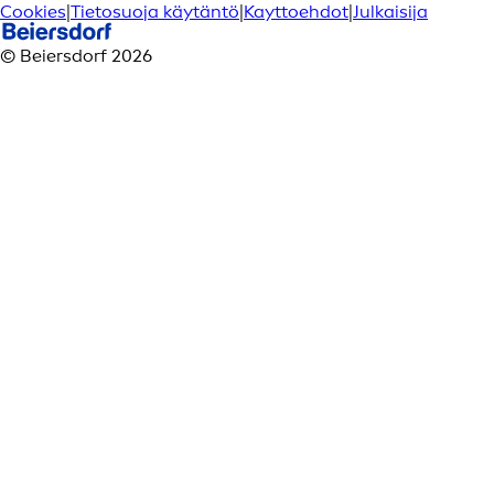
Cookies
|
Tietosuoja käytäntö
|
Kayttoehdot
|
Julkaisija
© Beiersdorf 2026