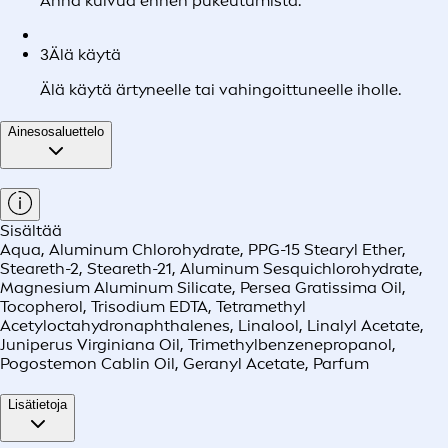
Anna kuivua ennen pukeutumista.
3
Älä käytä
Älä käytä ärtyneelle tai vahingoittuneelle iholle.
Ainesosaluettelo
Sisältää
Aqua, Aluminum Chlorohydrate, PPG-15 Stearyl Ether,
Steareth-2, Steareth-21, Aluminum Sesquichlorohydrate,
Magnesium Aluminum Silicate, Persea Gratissima Oil,
Tocopherol, Trisodium EDTA, Tetramethyl
Acetyloctahydronaphthalenes, Linalool, Linalyl Acetate,
Juniperus Virginiana Oil, Trimethylbenzenepropanol,
Pogostemon Cablin Oil, Geranyl Acetate, Parfum
Lisätietoja