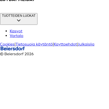
TUOTTEIDEN LUOKAT
Kasvot
Vartalo
Cookies
|
Tietosuoja käytäntö
|
Kayttoehdot
|
Julkaisija
© Beiersdorf 2026