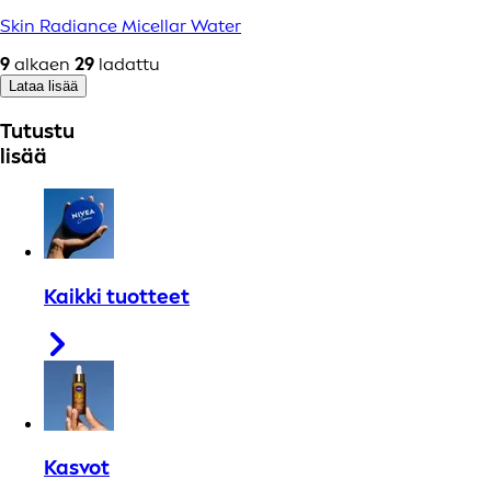
Skin Radiance Micellar Water
9
alkaen
29
ladattu
Lataa lisää
Tutustu
lisää
Kaikki tuotteet
Kasvot