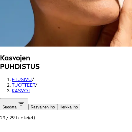
Kasvojen
PUHDISTUS
ETUSIVU
/
TUOTTEET
/
KASVOT
Suodata
Rasvainen iho
Herkkä iho
29 / 29 tuote(et)