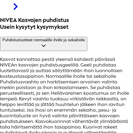
NIVEA Kasvojen puhdistus
Usein kysytyt kysymykset
Puhdistustuotteet normaalille iholle ja sekaiholle
Kasvot kannattaa pestä yleensä kahdesti päivässä
NIVEAn kasvojen puhdistusgeelillä. Geeli puhdistaa
luotettavasti ja auttaa säilyttämään ihon luonnollisen
kosteustasapainon. Normaalille iholle tai sekaiholle
Puhdistusvaahto on harkitsemisen arvoinen valinta
meikin poistoon ja ihon kirkastamiseen. Se puhdistaa
perusteellisesti, ja sen Hellävarainen koostumus on iholle
lempeä. Kevyt vaahto tuoksuu virkistävän raikkaalta, on
helppo levittää ja jättää huuhtelun jälkeen ihon ravitun
tuntuiseksi. Jos ihosi on enemmän sekaiho, pesu- ja
kuorintatuote on hyvä valinta päivittäiseen kasvojen
puhdistukseen. Kasvokuorinnat vähentävät ylimääräistä
talia häiritsemättä ihon tasapainoa. Kuorivat rakeet
puhdistavat ihohuokosia ja auttavat vähentämään