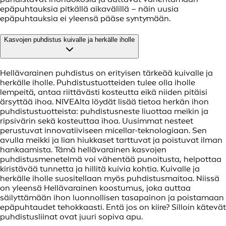
epäpuhtauksia pitkällä aikavälillä – näin uusia
epäpuhtauksia ei yleensä pääse syntymään.
Kasvojen puhdistus kuivalle ja herkälle iholle
Hellävarainen puhdistus on erityisen tärkeää kuivalle ja
herkälle iholle. Puhdistustuotteiden tulee olla iholle
lempeitä, antaa riittävästi kosteutta eikä niiden pitäisi
ärsyttää ihoa. NIVEAlta löydät lisää tietoa herkän ihon
puhdistustuotteista: puhdistusneste liuottaa meikin ja
ripsivärin sekä kosteuttaa ihoa. Uusimmat nesteet
perustuvat innovatiiviseen micellar-teknologiaan. Sen
avulla meikki ja lian hiukkaset tarttuvat ja poistuvat ilman
hankaamista. Tämä hellävarainen kasvojen
puhdistusmenetelmä voi vähentää punoitusta, helpottaa
kiristävää tunnetta ja hillitä kuivia kohtia. Kuivalle ja
herkälle iholle suositellaan myös puhdistusmaitoa. Niissä
on yleensä Hellävarainen koostumus, joka auttaa
säilyttämään ihon luonnollisen tasapainon ja poistamaan
epäpuhtaudet tehokkaasti. Entä jos on kiire? Silloin kätevät
puhdistusliinat ovat juuri sopiva apu.