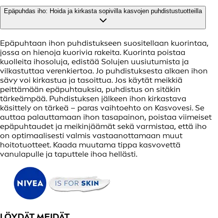
Epäpuhdas iho: Hoida ja kirkasta sopivilla kasvojen puhdistustuotteilla
Epäpuhtaan ihon puhdistukseen suositellaan kuorintaa,
jossa on hienoja kuorivia rakeita. Kuorinta poistaa
kuolleita ihosoluja, edistää Solujen uusiutumista ja
vilkastuttaa verenkiertoa. Jo puhdistuksesta alkaen ihon
sävy voi kirkastua ja tasoittua. Jos käytät meikkiä
peittämään epäpuhtauksia, puhdistus on sitäkin
tärkeämpää. Puhdistuksen jälkeen ihon kirkastava
käsittely on tärkeä – paras vaihtoehto on Kasvovesi. Se
auttaa palauttamaan ihon tasapainon, poistaa viimeiset
epäpuhtaudet ja meikinjäämät sekä varmistaa, että iho
on optimaalisesti valmis vastaanottamaan muut
hoitotuotteet. Kaada muutama tippa kasvovettä
vanulapulle ja taputtele ihoa hellästi.
LÖYDÄT MEIDÄT