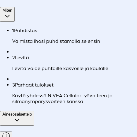
Miten
1
Puhdistus
Valmista ihosi puhdistamalla se ensin
2
Levitä
Levitä voide puhtaille kasvoille ja kaulalle
3
Parhaat tulokset
Käytä yhdessä NIVEA Cellular -yövoiteen ja
silmänympärysvoiteen kanssa
Ainesosaluettelo