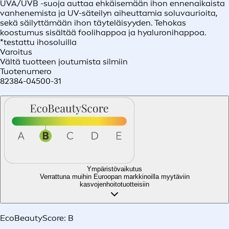
UVA/UVB -suoja auttaa ehkäisemään ihon ennenaikaista
vanhenemista ja UV-säteilyn aiheuttamia soluvaurioita,
sekä säilyttämään ihon täyteläisyyden. Tehokas
koostumus sisältää foolihappoa ja hyaluronihappoa.
*testattu ihosoluilla
Varoitus
Vältä tuotteen joutumista silmiin
Tuotenumero
82384-04500-31
Ympäristövaikutus
Verrattuna muihin Euroopan markkinoilla myytäviin
kasvojenhoitotuotteisiin
EcoBeautyScore:
B