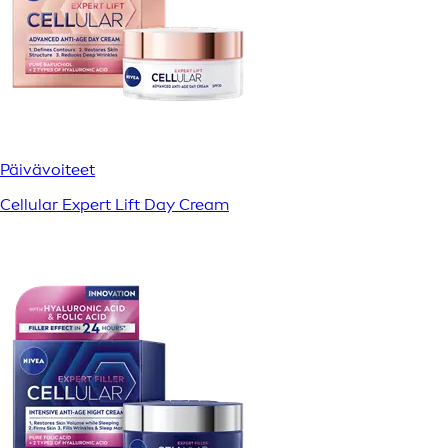
Päivävoiteet
Cellular Expert Lift Day Cream