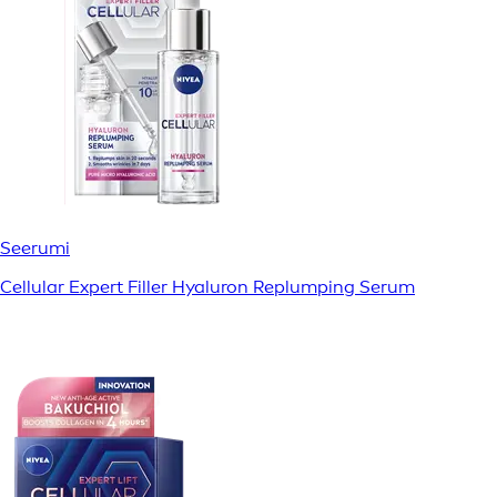
Seerumi
Cellular Expert Filler Hyaluron Replumping Serum