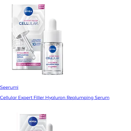
Seerumi
Cellular Expert Filler Hyaluron Replumping Serum