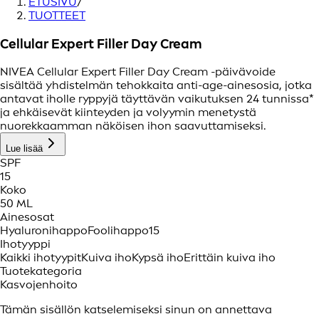
ETUSIVU
/
TUOTTEET
Cellular Expert Filler Day Cream
NIVEA Cellular Expert Filler Day Cream -päivävoide
sisältää yhdistelmän tehokkaita anti-age-ainesosia, jotka
antavat iholle ryppyjä täyttävän vaikutuksen 24 tunnissa*
ja ehkäisevät kiinteyden ja volyymin menetystä
nuorekkaamman näköisen ihon saavuttamiseksi.
Lue lisää
SPF
15
Koko
50 ML
Ainesosat
Hyaluronihappo
Foolihappo
15
Ihotyyppi
Kaikki ihotyypit
Kuiva iho
Kypsä iho
Erittäin kuiva iho
Tuotekategoria
Kasvojenhoito
Tämän sisällön katselemiseksi sinun on annettava