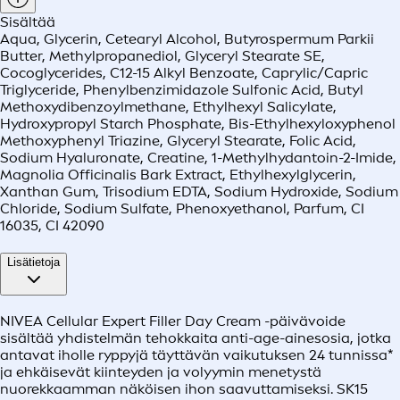
Sisältää
Aqua, Glycerin, Cetearyl Alcohol, Butyrospermum Parkii
Butter, Methylpropanediol, Glyceryl Stearate SE,
Cocoglycerides, C12-15 Alkyl Benzoate, Caprylic/Capric
Triglyceride, Phenylbenzimidazole Sulfonic Acid, Butyl
Methoxydibenzoylmethane, Ethylhexyl Salicylate,
Hydroxypropyl Starch Phosphate, Bis-Ethylhexyloxyphenol
Methoxyphenyl Triazine, Glyceryl Stearate, Folic Acid,
Sodium Hyaluronate, Creatine, 1-Methylhydantoin-2-Imide,
Magnolia Officinalis Bark Extract, Ethylhexylglycerin,
Xanthan Gum, Trisodium EDTA, Sodium Hydroxide, Sodium
Chloride, Sodium Sulfate, Phenoxyethanol, Parfum, CI
16035, CI 42090
Lisätietoja
NIVEA Cellular Expert Filler Day Cream -päivävoide
sisältää yhdistelmän tehokkaita anti-age-ainesosia, jotka
antavat iholle ryppyjä täyttävän vaikutuksen 24 tunnissa*
ja ehkäisevät kiinteyden ja volyymin menetystä
nuorekkaamman näköisen ihon saavuttamiseksi. SK15