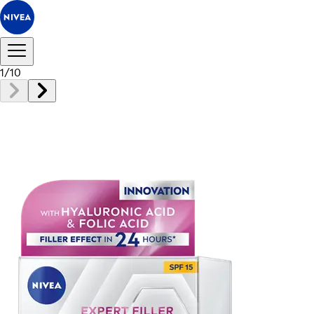
1
/
10