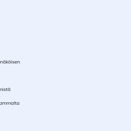
 näköisen
mistä
vammalta