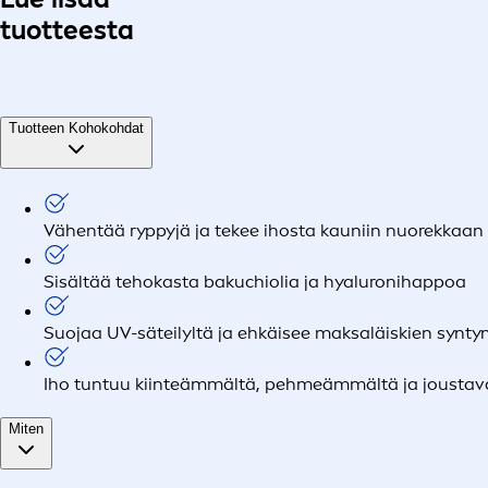
tuotteesta
Tuotteen Kohokohdat
Vähentää ryppyjä ja tekee ihosta kauniin nuorekkaan
Sisältää tehokasta bakuchiolia ja hyaluronihappoa
Suojaa UV-säteilyltä ja ehkäisee maksaläiskien synty
Iho tuntuu kiinteämmältä, pehmeämmältä ja jousta
Miten