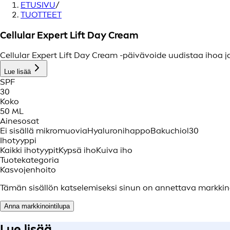
ETUSIVU
/
TUOTTEET
Cellular Expert Lift Day Cream
Cellular Expert Lift Day Cream -päivävoide uudistaa ihoa 
Lue lisää
SPF
30
Koko
50 ML
Ainesosat
Ei sisällä mikromuovia
Hyaluronihappo
Bakuchiol
30
Ihotyyppi
Kaikki ihotyypit
Kypsä iho
Kuiva iho
Tuotekategoria
Kasvojenhoito
Tämän sisällön katselemiseksi sinun on annettava markkino
Anna markkinointilupa
Lue lisää