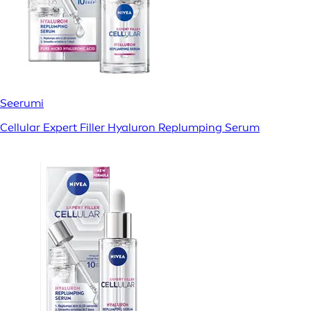
Seerumi
Cellular Expert Filler Hyaluron Replumping Serum