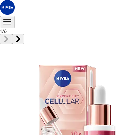
1
/
6