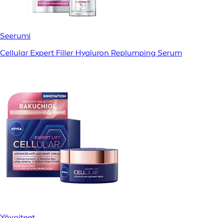
Seerumi
Cellular Expert Filler Hyaluron Replumping Serum
Yövoiteet