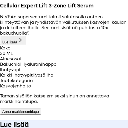
Cellular Expert Lift 3-Zone Lift Serum
NIVEAn superseerumi toimii solutasolla antaen
kiinteyttävän ja ryhdistävän vaikutuksen kasvojen, kaulan
ja dekolteen iholle. Seerumi sisältää puhdasta 10x
bakuchuolia*.
Lue lisää
Koko
30 ML
Ainesosat
Bakuchiol
Hyaluronihappo
Ihotyyppi
Kaikki ihotyypit
Kypsä iho
Tuotekategoria
Kasvojenhoito
Tämän sisällön katselemiseksi sinun on annettava
markkinointilupa.
Anna markkinointilupa
Lue lisää