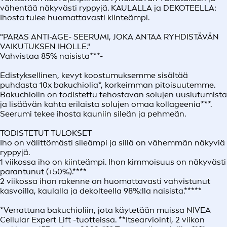
vähentää näkyvästi ryppyjä. KAULALLA ja DEKOTEELLA:
Ihosta tulee huomattavasti kiinteämpi.
"PARAS ANTI-AGE- SEERUMI, JOKA ANTAA RYHDISTÄVÄN
VAIKUTUKSEN IHOLLE."
Vahvistaa 85% naisista***-
Edistyksellinen, kevyt koostumuksemme sisältää
puhdasta 10x bakuchiolia*, korkeimman pitoisuutemme.
Bakuchiolin on todistettu tehostavan solujen uusiutumista
ja lisäävän kahta erilaista solujen omaa kollageenia***.
Seerumi tekee ihosta kauniin sileän ja pehmeän.
TODISTETUT TULOKSET
Iho on välittömästi sileämpi ja sillä on vähemmän näkyviä
ryppyjä.
1 viikossa iho on kiinteämpi. Ihon kimmoisuus on näkyvästi
parantunut (+50%).****
2 viikossa ihon rakenne on huomattavasti vahvistunut
kasvoilla, kaulalla ja dekolteella 98%:lla naisista.*****
*Verrattuna bakuchioliin, jota käytetään muissa NIVEA
Cellular Expert Lift -tuotteissa. **Itsearviointi, 2 viikon