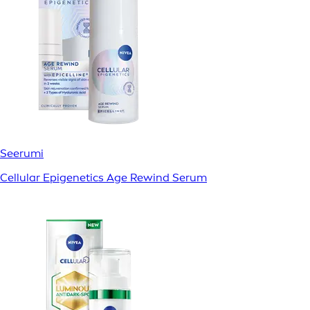
Seerumi
Cellular Epigenetics Age Rewind Serum