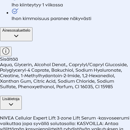
Iho kiinteytyy 1 viikossa
Ihon kimmoisuus paranee näkyvästi
Ainesosaluettelo
Sisältää
Aqua, Glycerin, Alcohol Denat., Caprylyl/Capryl Glucoside,
Polyglyceryl-4 Caprate, Bakuchiol, Sodium Hyaluronate,
Creatine, 1-Methylhydantoin-2-Imide, 1,2-Hexanediol,
Xanthan Gum, Citric Acid, Sodium Chloride, Sodium
Sulfate, Phenoxyethanol, Parfum, CI 16035, CI 15985
Lisätietoja
NIVEA Cellular Expert Lift 3-zone Lift Serum -kasvoseerumi
vaikuttaa jopa syvällä solutasolla: KASVOILLA: Antaa
välittömän kasvojenpiirteitä ryhdistävän vaikutuksen ja