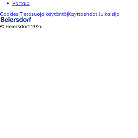
Vartalo
Cookies
|
Tietosuoja käytäntö
|
Kayttoehdot
|
Julkaisija
© Beiersdorf 2026