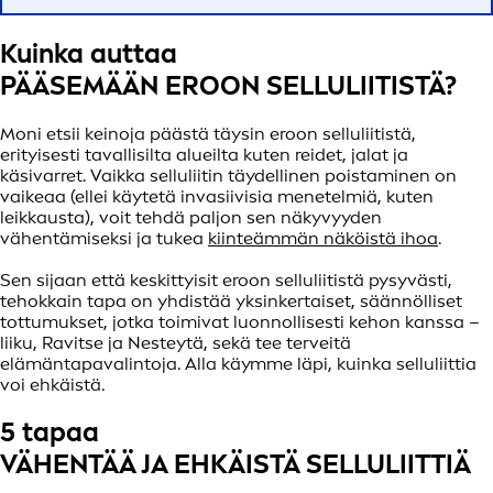
Kuinka auttaa
PÄÄSEMÄÄN EROON SELLULIITISTÄ?
Moni etsii keinoja päästä täysin eroon selluliitistä,
erityisesti tavallisilta alueilta kuten reidet, jalat ja
käsivarret. Vaikka selluliitin täydellinen poistaminen on
vaikeaa (ellei käytetä invasiivisia menetelmiä, kuten
leikkausta), voit tehdä paljon sen näkyvyyden
vähentämiseksi ja tukea
kiinteämmän näköistä ihoa
.
Sen sijaan että keskittyisit eroon selluliitistä pysyvästi,
tehokkain tapa on yhdistää yksinkertaiset, säännölliset
tottumukset, jotka toimivat luonnollisesti kehon kanssa –
liiku, Ravitse ja Nesteytä, sekä tee terveitä
elämäntapavalintoja. Alla käymme läpi, kuinka selluliittia
voi ehkäistä.
5 tapaa
VÄHENTÄÄ JA EHKÄISTÄ SELLULIITTIÄ