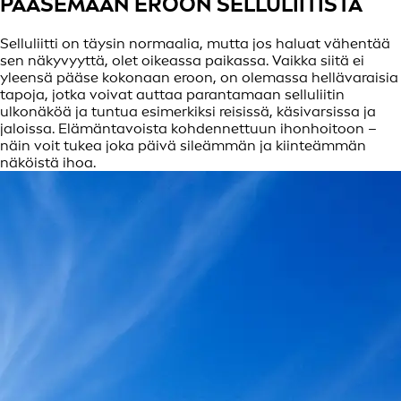
PÄÄSEMÄÄN EROON SELLULIITISTÄ
Selluliitti on täysin normaalia, mutta jos haluat vähentää
sen näkyvyyttä, olet oikeassa paikassa. Vaikka siitä ei
yleensä pääse kokonaan eroon, on olemassa hellävaraisia
tapoja, jotka voivat auttaa parantamaan selluliitin
ulkonäköä ja tuntua esimerkiksi reisissä, käsivarsissa ja
jaloissa. Elämäntavoista kohdennettuun ihonhoitoon –
näin voit tukea joka päivä sileämmän ja kiinteämmän
näköistä ihoa.