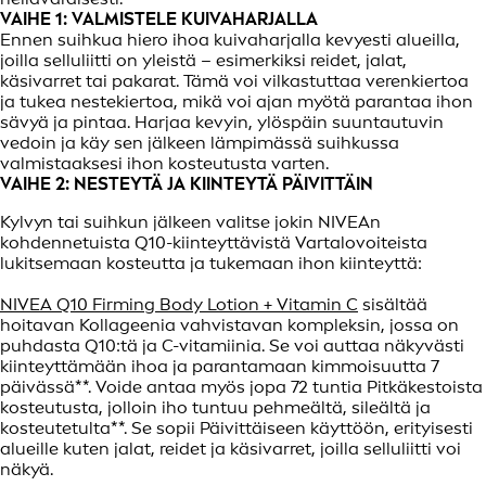
VAIHE 1: VALMISTELE KUIVAHARJALLA
Ennen suihkua hiero ihoa kuivaharjalla kevyesti alueilla,
joilla selluliitti on yleistä – esimerkiksi reidet, jalat,
käsivarret tai pakarat. Tämä voi vilkastuttaa verenkiertoa
ja tukea nestekiertoa, mikä voi ajan myötä parantaa ihon
sävyä ja pintaa. Harjaa kevyin, ylöspäin suuntautuvin
vedoin ja käy sen jälkeen lämpimässä suihkussa
valmistaaksesi ihon kosteutusta varten.
VAIHE 2: NESTEYTÄ JA KIINTEYTÄ PÄIVITTÄIN
Kylvyn tai suihkun jälkeen valitse jokin NIVEAn
kohdennetuista Q10-kiinteyttävistä Vartalovoiteista
lukitsemaan kosteutta ja tukemaan ihon kiinteyttä:
NIVEA Q10 Firming Body Lotion + Vitamin C
sisältää
hoitavan Kollageenia vahvistavan kompleksin, jossa on
puhdasta Q10:tä ja C-vitamiinia. Se voi auttaa näkyvästi
kiinteyttämään ihoa ja parantamaan kimmoisuutta 7
päivässä**. Voide antaa myös jopa 72 tuntia Pitkäkestoista
kosteutusta, jolloin iho tuntuu pehmeältä, sileältä ja
kosteutetulta**. Se sopii Päivittäiseen käyttöön, erityisesti
alueille kuten jalat, reidet ja käsivarret, joilla selluliitti voi
näkyä.