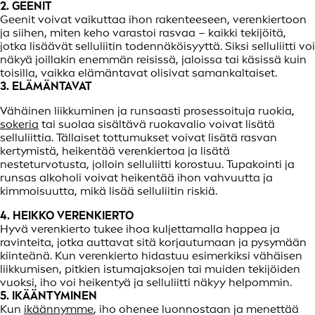
2. GEENIT
Geenit voivat vaikuttaa ihon rakenteeseen, verenkiertoon
ja siihen, miten keho varastoi rasvaa – kaikki tekijöitä,
jotka lisäävät selluliitin todennäköisyyttä. Siksi selluliitti voi
näkyä joillakin enemmän reisissä, jaloissa tai käsissä kuin
toisilla, vaikka elämäntavat olisivat samankaltaiset.
3. ELÄMÄNTAVAT
Vähäinen liikkuminen ja runsaasti prosessoituja ruokia,
sokeria
tai suolaa sisältävä ruokavalio voivat lisätä
selluliittia. Tällaiset tottumukset voivat lisätä rasvan
kertymistä, heikentää verenkiertoa ja lisätä
nesteturvotusta, jolloin selluliitti korostuu. Tupakointi ja
runsas alkoholi voivat heikentää ihon vahvuutta ja
kimmoisuutta, mikä lisää selluliitin riskiä.
4. HEIKKO VERENKIERTO
Hyvä verenkierto tukee ihoa kuljettamalla happea ja
ravinteita, jotka auttavat sitä korjautumaan ja pysymään
kiinteänä. Kun verenkierto hidastuu esimerkiksi vähäisen
liikkumisen, pitkien istumajaksojen tai muiden tekijöiden
vuoksi, iho voi heikentyä ja selluliitti näkyy helpommin.
5. IKÄÄNTYMINEN
Kun
ikäännymme
, iho ohenee luonnostaan ja menettää