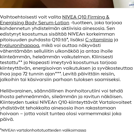
Vaihtoehtoisesti voit valita
NIVEA Q10 Firming &
Energising Body Serum-Lotion
-tuotteen, joka tarjoaa
kohdennetun yhdistelmän aktiivisia ainesosia. Sen
edistynyt koostumus sisältää NIVEAn korkeimman
pitoisuuden puhdasta Q10:tä*, lisäksi
C-vitamiinia
ja
hyaluronihappoa
, mikä voi auttaa näkyvästi
vähentämään selluliitin ulkonäköä ja antaa iholle
kiinteämmän, heleämmän vaikutelman. Kliinisesti
testattu** ja Nopeasti imeytyvä koostumus tarjoaa
kiinteyttävän, energisoivan vaikutuksen ja syväkosteuttaa
ihoa jopa 72 tunnin ajan***. Levitä päivittäin reisiin,
jalkoihin tai käsivarsiin parhaan tuloksen saamiseksi.
Hellävarainen, säännöllinen ihonhoitorutiini voi tehdä
ihosta pehmeämmän, sileämmän ja ravitun näköisen.
Kiinteyden tueksi NIVEAn Q10-kiinteyttävät Vartalovoiteet
yhdistävät tehokkaita ainesosia ihon rakastamaan
hoivaan – jotta voisit tuntea olosi varmemmaksi joka
päivä.
*NIVEAn vartalonhoitotuotteiden valikoimassa