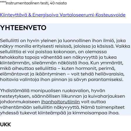
****Instrumentaalinen testi, 40 naista
Kiinteyttävä & Energisoiva Vartaloseerumi-Kosteusvoide
YHTEENVETO
Selluliitti on hyvin yleinen ja luonnollinen ihon ilmiö, joka
näkyy monilla erityisesti reisissä, jaloissa ja käsissä. Vaikka
selluliittia ei voi poistaa kokonaan, on olemassa
tehokkaita tapoja vähentää sen näkyvyyttä ja tukea
kiinteämmän, sileämmän näköistä ihoa. Kun ymmärrät,
mikä aiheuttaa selluliittia – kuten hormonit, perimä,
elämäntavat ja ikääntyminen – voit tehdä hellävaraisia,
hoitavia valintoja ihon pinnan ja sävyn parantamiseksi.
Yhdistämällä monipuolisen ruokavalion, hyvän
nesteytyksen, säännöllisen liikunnan ja kuivaharjauksen
johdonmukaiseen
ihonhoitorutiiniin
voit auttaa
vähentämään selluliitin näkyvyyttä. Nämä toimenpiteet
yhdessä tukevat kiinteämpää ja kimmoisampaa ihoa.
UKK