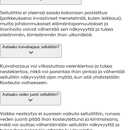
Selluliittia ei yleensä saada kokonaan poistettua
(poikkeuksena invasiiviset menetelmät, kuten leikkaus),
mutta johdonmukaiset elämäntapamuutokset ja
ihonhoito voivat vähentää sen näkyvyyttä ja tukea
sileämmän, kiinteämmän ihon ulkonäköä.
Auttaako kuivaharjaus selluliittiin?
Kuivaharjaus voi vilkastuttaa verenkiertoa ja tukea
nestekiertoa, mikä voi parantaa ihon pintaa ja vähentää
selluliitin näkyvyyttä ajan myötä, kun sitä yhdistetään
Kosteuta-vaiheeseen.
Auttaako veden juonti selluliittiin?
Vaikka nesteytys ei suoraan vaikuta selluliittiin, runsas
veden juonti pitää ihon kosteutettuna ja kimmoisana,
mikä voi auttaa vähentämään selluliitin näkyvyyttä ja