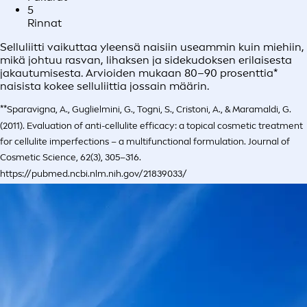
5
Rinnat
Selluliitti vaikuttaa yleensä naisiin useammin kuin miehiin,
mikä johtuu rasvan, lihaksen ja sidekudoksen erilaisesta
jakautumisesta. Arvioiden mukaan 80–90 prosenttia*
naisista kokee selluliittia jossain määrin.
**Sparavigna, A., Guglielmini, G., Togni, S., Cristoni, A., & Maramaldi, G.
(2011). Evaluation of anti-cellulite efficacy: a topical cosmetic treatment
for cellulite imperfections – a multifunctional formulation. Journal of
Cosmetic Science, 62(3), 305–316.
https://pubmed.ncbi.nlm.nih.gov/21839033/