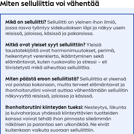
Miten selluliittia voi vähentää
Mikä on selluliitti?
Selluliitti on yleinen ihon ilmiö,
jossa rasva työntyy sidekudoksen läpi ja näkyy usein
reisissä, jaloissa, käsissä ja pakaroissa.
Mitkä ovat yleiset syyt selluliittiin?
Yleisiä
taustatekijöitä ovat hormonimuutokset, perimä,
heikentynyt verenkierto, ikääntyminen sekä
elämäntavat, kuten ruokavalio ja stressi – eli
tiivistetysti mikä aiheuttaa selluliittia.
Miten päästä eroon selluliitistä?
Selluliittia ei yleensä
voi poistaa kokonaan, mutta terveet elämäntavat ja
ihonhoitorutiini voivat auttaa vähentämään selluliitin
näkyvyyttä reisissä, jaloissa ja käsissä.
Ihonhoitorutiini kiinteyden tueksi:
Nesteytys, liikunta
ja kuivaharjaus yhdessä kiinteyttävien tuotteiden
kanssa voivat tehdä ihon pinnasta sileämmän
näköisen ja parantaa sen ulkonäköä. Ne eivät
kuitenkaan vaikuta suoraan selluliittiin.