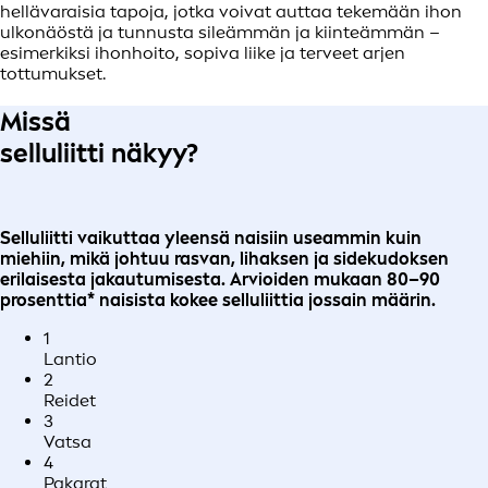
hellävaraisia tapoja, jotka voivat auttaa tekemään ihon
ulkonäöstä ja tunnusta sileämmän ja kiinteämmän –
esimerkiksi ihonhoito, sopiva liike ja terveet arjen
tottumukset.
Missä
selluliitti näkyy?
Selluliitti vaikuttaa yleensä naisiin useammin kuin
miehiin, mikä johtuu rasvan, lihaksen ja sidekudoksen
erilaisesta jakautumisesta. Arvioiden mukaan 80–90
prosenttia* naisista kokee selluliittia jossain määrin.
1
Lantio
2
Reidet
3
Vatsa
4
Pakarat