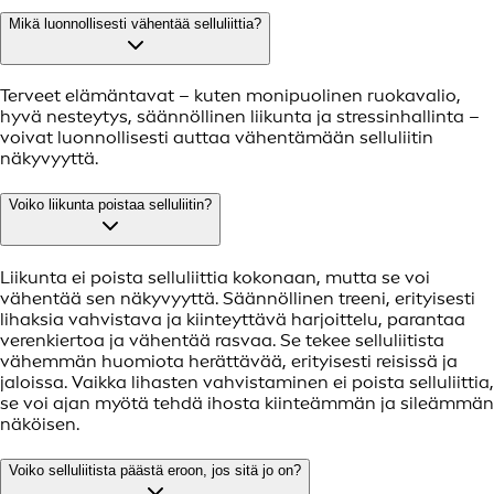
Mikä luonnollisesti vähentää selluliittia?
Terveet elämäntavat – kuten monipuolinen ruokavalio,
hyvä nesteytys, säännöllinen liikunta ja stressinhallinta –
voivat luonnollisesti auttaa vähentämään selluliitin
näkyvyyttä.
Voiko liikunta poistaa selluliitin?
Liikunta ei poista selluliittia kokonaan, mutta se voi
vähentää sen näkyvyyttä. Säännöllinen treeni, erityisesti
lihaksia vahvistava ja kiinteyttävä harjoittelu, parantaa
verenkiertoa ja vähentää rasvaa. Se tekee selluliitista
vähemmän huomiota herättävää, erityisesti reisissä ja
jaloissa. Vaikka lihasten vahvistaminen ei poista selluliittia,
se voi ajan myötä tehdä ihosta kiinteämmän ja sileämmän
näköisen.
Voiko selluliitista päästä eroon, jos sitä jo on?