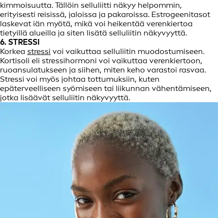
kimmoisuutta. Tällöin selluliitti näkyy helpommin,
erityisesti reisissä, jaloissa ja pakaroissa. Estrogeenitasot
laskevat iän myötä, mikä voi heikentää verenkiertoa
tietyillä alueilla ja siten lisätä selluliitin näkyvyyttä.
6. STRESSI
Korkea
stressi
voi vaikuttaa selluliitin muodostumiseen.
Kortisoli eli stressihormoni voi vaikuttaa verenkiertoon,
ruoansulatukseen ja siihen, miten keho varastoi rasvaa.
Stressi voi myös johtaa tottumuksiin, kuten
epäterveelliseen syömiseen tai liikunnan vähentämiseen,
jotka lisäävät selluliitin näkyvyyttä.