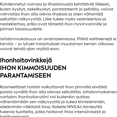
Kohdennetut voimaa ja lihastonusta kehittävät liikkeet,
kuten kyykyt, askelkyykyt, porrastreenit ja pyöräily, voivat
vahvistaa ihon alla olevia lihaksia ja siten vähentää
selluliitin näkyvyyttä. Liike tukee myös verenkiertoa ja
nestekiertoa, jotka ovat tärkeitä ihon hyvinvoinnille ja
pinnan tasaisuudelle.
Johdonmukaisuus on avainasemassa. Pitkiä salitreenejä ei
tarvita – jo lyhyet harjoitukset muutaman kerran viikossa
voivat tehdä ajan myötä eron.
Ihonhoitovinkkejä
IHON KIMMOISUUDEN
PARANTAMISEEN
Kosmeettiset hoidot vaikuttavat ihon pinnalla eivätkä
poista syvällä ihon alla olevaa selluliittia. Johdonmukainen
vartalon ihonhoitorutiini voi kuitenkin auttaa
vähentämään sen näkyvyyttä ja tukea kiinteämmän,
sileämmän näköistä ihoa. Kokeile NIVEAn kiinteyttä
tukevia tuotteita, jotka hoitavat ihoa intensiivisesti ja
hellävaraisesti.