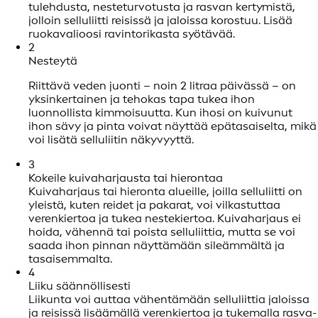
tulehdusta, nesteturvotusta ja rasvan kertymistä,
jolloin selluliitti reisissä ja jaloissa korostuu. Lisää
ruokavalioosi ravintorikasta syötävää.
2
Nesteytä
Riittävä veden juonti – noin 2 litraa päivässä – on
yksinkertainen ja tehokas tapa tukea ihon
luonnollista kimmoisuutta. Kun ihosi on kuivunut
ihon sävy ja pinta voivat näyttää epätasaiselta, mikä
voi lisätä selluliitin näkyvyyttä.
3
Kokeile kuivaharjausta tai hierontaa
Kuivaharjaus tai hieronta alueille, joilla selluliitti on
yleistä, kuten reidet ja pakarat, voi vilkastuttaa
verenkiertoa ja tukea nestekiertoa. Kuivaharjaus ei
hoida, vähennä tai poista selluliittia, mutta se voi
saada ihon pinnan näyttämään sileämmältä ja
tasaisemmalta.
4
Liiku säännöllisesti
Liikunta voi auttaa vähentämään selluliittia jaloissa
ja reisissä lisäämällä verenkiertoa ja tukemalla rasva-