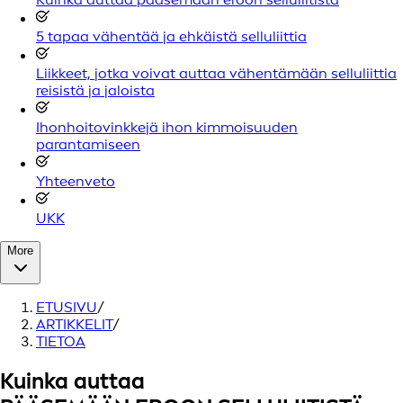
5 tapaa vähentää ja ehkäistä selluliittia
Liikkeet, jotka voivat auttaa vähentämään selluliittia
reisistä ja jaloista
Ihonhoitovinkkejä ihon kimmoisuuden
parantamiseen
Yhteenveto
UKK
More
ETUSIVU
/
ARTIKKELIT
/
TIETOA
Kuinka auttaa