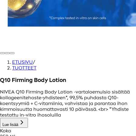
ETUSIVU
/
TUOTTEET
Q10 Firming Body Lotion
NIVEA Q10 Firming Body Lotion -vartaloemulsio sisältää
kollageenitehoste-yhdisteen*, 99,5% puhdasta Q10-
koentsyymiä + C-vitamiinia, vahvistaa ja parantaa ihon
kimmoisuutta huomattavasti 10 päivässä. <br> *Yhdiste
testattu in-vitro ihosoluilla
Lue lisää
Koko