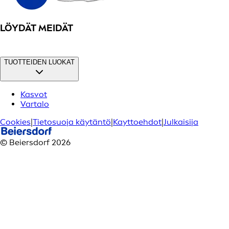
LÖYDÄT MEIDÄT
TUOTTEIDEN LUOKAT
Kasvot
Vartalo
Cookies
|
Tietosuoja käytäntö
|
Kayttoehdot
|
Julkaisija
© Beiersdorf 2026