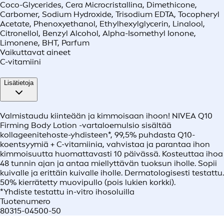
Coco-Glycerides, Cera Microcristallina, Dimethicone,
Carbomer, Sodium Hydroxide, Trisodium EDTA, Tocopheryl
Acetate, Phenoxyethanol, Ethylhexylglycerin, Linalool,
Citronellol, Benzyl Alcohol, Alpha-Isomethyl Ionone,
Limonene, BHT, Parfum
Vaikuttavat aineet
C-vitamiini
Lisätietoja
Valmistaudu kiinteään ja kimmoisaan ihoon! NIVEA Q10
Firming Body Lotion -vartaloemulsio sisältää
kollageenitehoste-yhdisteen*, 99,5% puhdasta Q10-
koentsyymiä + C-vitamiinia, vahvistaa ja parantaa ihon
kimmoisuutta huomattavasti 10 päivässä. Kosteuttaa ihoa
48 tunnin ajan ja antaa miellyttävän tuoksun iholle. Sopii
kuivalle ja erittäin kuivalle iholle. Dermatologisesti testattu.
50% kierrätetty muovipullo (pois lukien korkki).
*Yhdiste testattu in-vitro ihosoluilla
Tuotenumero
80315-04500-50