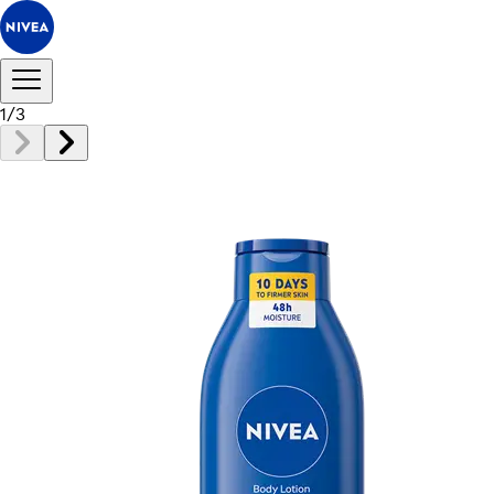
1
/
3