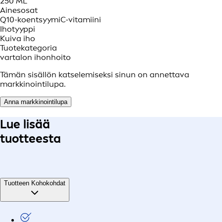
250 ML
Ainesosat
Q10-koentsyymi
C-vitamiini
Ihotyyppi
Kuiva iho
Tuotekategoria
vartalon ihonhoito
Tämän sisällön katselemiseksi sinun on annettava
markkinointilupa.
Anna markkinointilupa
Lue lisää
tuotteesta
Tuotteen Kohokohdat