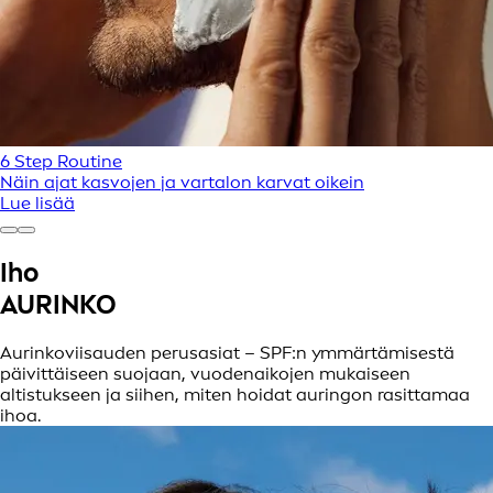
6 Step Routine
Näin ajat kasvojen ja vartalon karvat oikein
Lue lisää
Iho
AURINKO
Aurinkoviisauden perusasiat – SPF:n ymmärtämisestä
päivittäiseen suojaan, vuodenaikojen mukaiseen
altistukseen ja siihen, miten hoidat auringon rasittamaa
ihoa.