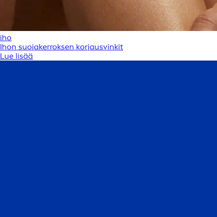
iho
Ihon suojakerroksen korjausvinkit
Lue lisää