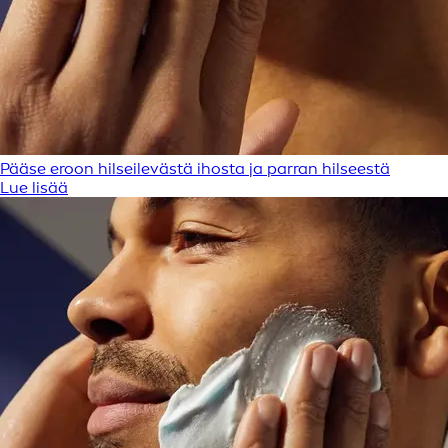
Pääse eroon hilseilevästä ihosta ja parran hilseestä
Lue lisää