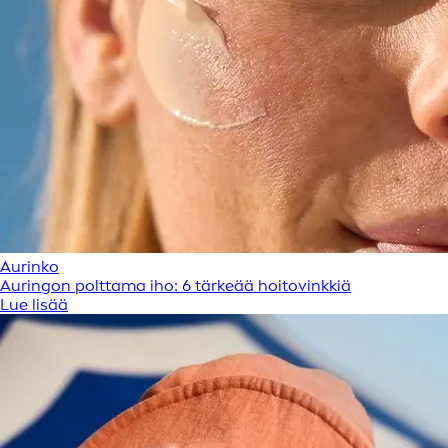
Aurinko
Auringon polttama iho: 6 tärkeää hoitovinkkiä
Lue lisää