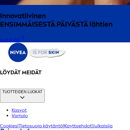
Innovatiivinen
ENSIMMÄISESTÄ PÄIVÄSTÄ
lähtien
Lue lisää
LÖYDÄT MEIDÄT
TUOTTEIDEN LUOKAT
Kasvot
Vartalo
Cookies
|
Tietosuoja käytäntö
|
Kayttoehdot
|
Julkaisija