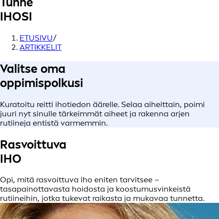
Tunne
IHOSI
ETUSIVU
/
ARTIKKELIT
Valitse oma
oppimispolkusi
Kuratoitu reitti ihotiedon äärelle. Selaa aiheittain, poimi
juuri nyt sinulle tärkeimmät aiheet ja rakenna arjen
rutiineja entistä varmemmin.
Rasvoittuva
IHO
Opi, mitä rasvoittuva iho eniten tarvitsee –
tasapainottavasta hoidosta ja koostumusvinkeistä
rutiineihin, jotka tukevat raikasta ja mukavaa tunnetta.