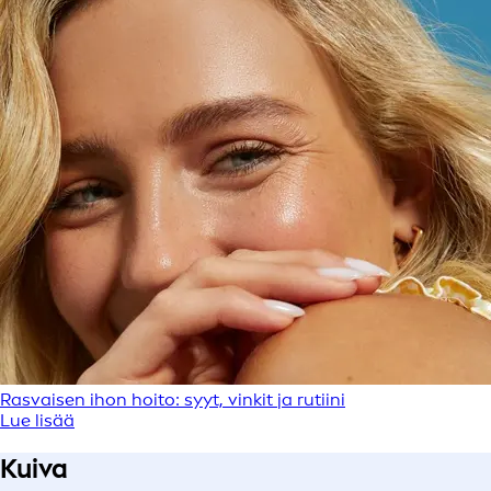
Rasvaisen ihon hoito: syyt, vinkit ja rutiini
Lue lisää
Kuiva