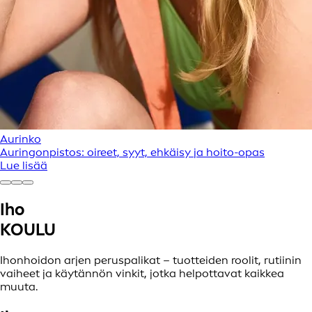
Aurinko
Auringonpistos: oireet, syyt, ehkäisy ja hoito-opas
Lue lisää
Iho
KOULU
Ihonhoidon arjen peruspalikat – tuotteiden roolit, rutiinin
vaiheet ja käytännön vinkit, jotka helpottavat kaikkea
muuta.