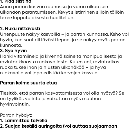
1. Pidä siistinä
Anna parran kasvaa rauhassa ja varaa aikaa sen
ulkonäön parantumiseen. Kevyt siistiminen silloin tällöin
tekee lopputuloksesta huolitellun.
2. Nuku riittävästi
Unenpuute näkyy kasvoilla – ja parran kunnossa. Keho voi
hyvin, kun saat riittävästi lepoa, ja se näkyy myös parran
kunnosta.
3. Syö hyvin
Hanki vitamiineja ja kivennäisaineita monipuolisesta ja
ravintorikkaasta ruokavaliosta. Kuten uni, ravintorikas
ruoka tukee ihon ja hiusten ulkonäköä – ja hyvä
ruokavalio voi jopa edistää karvojen kasvua.
Parran kolme suurta etua
Tiesitkö, että parran kasvattamisesta voi olla hyötyä? Se
on tyylikäs valinta ja vaikuttaa myös muuhun
hyvinvointiin.
Parran hyödyt:
1. Lämmittää talvella
2. Suojaa kesällä auringolta (voi auttaa suojaamaan