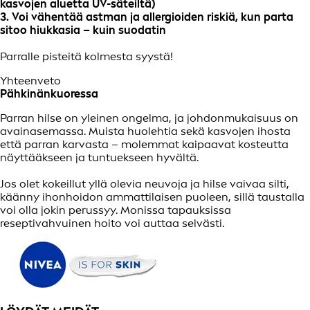
kasvojen aluetta UV-säteiltä)
3. Voi vähentää astman ja allergioiden riskiä, kun parta
sitoo hiukkasia – kuin suodatin
Parralle pisteitä kolmesta syystä!
Yhteenveto
Pähkinänkuoressa
Parran hilse on yleinen ongelma, ja johdonmukaisuus on
avainasemassa. Muista huolehtia sekä kasvojen ihosta
että parran karvasta – molemmat kaipaavat kosteutta
näyttääkseen ja tuntuekseen hyvältä.
Jos olet kokeillut yllä olevia neuvoja ja hilse vaivaa silti,
käänny ihonhoidon ammattilaisen puoleen, sillä taustalla
voi olla jokin perussyy. Monissa tapauksissa
reseptivahvuinen hoito voi auttaa selvästi.