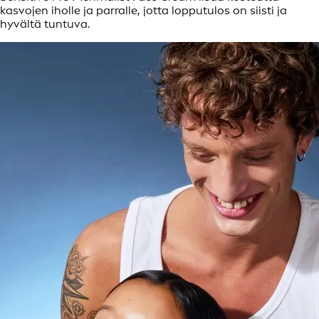
kasvojen iholle ja parralle, jotta lopputulos on siisti ja
hyvältä tuntuva.