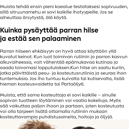
Muista tehdä ensin pieni koealue testataksesi sopivuuden,
sillä sitruunamehu ei sovi kaikille ihotyypeille. Jos se
aiheuttaa ärsytystä, älä käytä.
Kuinka pysäyttää parran hilse
ja estää sen palaaminen
Parran hilseen ehkäisyyn on hyvä ottaa käyttöön yllä
kuvatut keinot. Kun luot toimivan rutiinin jo parran kasvun
alkuvaiheessa, voit vähentää epämukavaa kutinaa ja
saada toivomasi lopputuloksen.
Kun hilse on saatu kuriin,
jatka päivittäistä pesu- ja kosteutusrutiinia ja seuraa ihon
tuntemuksia. Jos iho tuntuu kuivalta tai kutisevalta, lisää
hieman kosteusvoidetta tai Partaöljyä.
Muista, että sama kosteuttaja ei sovi kaikille – sinulle
sopivan tuotteen löytäminen voi vaatia kokeiluja. Myös
sää vaikuttaa paljon ihoon ja partaan, joten kosteutusta
voi olla tarpeen lisätä ottamalla rutiiniin mukaan
kosteuttavampia puhdistusaineita, hoitoja ja öljyjä.