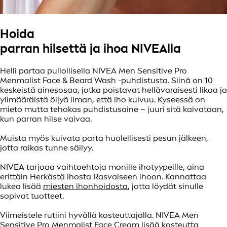
Hoida
parran hilsettä ja ihoa NIVEAlla
Helli partaa pullollisella NIVEA Men Sensitive Pro
Menmalist Face & Beard Wash -puhdistusta. Siinä on 10
keskeistä ainesosaa, jotka poistavat hellävaraisesti likaa ja
ylimääräistä öljyä ilman, että iho kuivuu. Kyseessä on
mieto mutta tehokas puhdistusaine – juuri sitä kaivataan,
kun parran hilse vaivaa.
Muista myös kuivata parta huolellisesti pesun jälkeen,
jotta raikas tunne säilyy.
NIVEA tarjoaa vaihtoehtoja monille ihotyypeille, aina
erittäin Herkästä ihosta Rasvaiseen ihoon. Kannattaa
lukea lisää
miesten ihonhoidosta
, jotta löydät sinulle
sopivat tuotteet.
Viimeistele rutiini hyvällä kosteuttajalla. NIVEA Men
Sensitive Pro Menmalist Face Cream lisää kosteutta