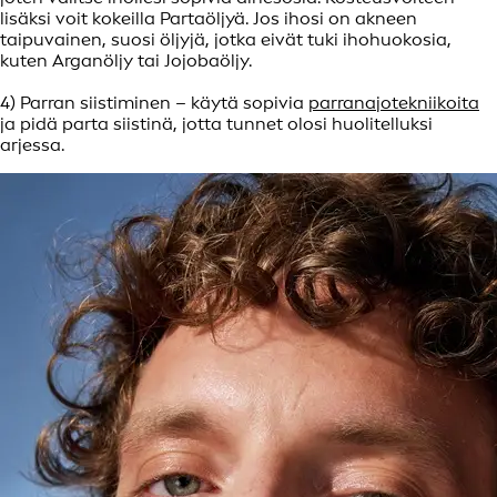
lisäksi voit kokeilla Partaöljyä. Jos ihosi on akneen
taipuvainen, suosi öljyjä, jotka eivät tuki ihohuokosia,
kuten Arganöljy tai Jojobaöljy.
4) Parran siistiminen – käytä sopivia
parranajotekniikoita
ja pidä parta siistinä, jotta tunnet olosi huolitelluksi
arjessa.