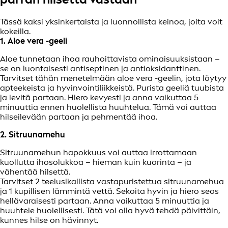
Tässä kaksi yksinkertaista ja luonnollista keinoa, joita voit
kokeilla.
1. Aloe vera -geeli
Aloe tunnetaan ihoa rauhoittavista ominaisuuksistaan –
se on luontaisesti antiseptinen ja antioksidanttinen.
Tarvitset tähän menetelmään aloe vera -geelin, jota löytyy
apteekeista ja hyvinvointiliikkeistä. Purista geeliä tuubista
ja levitä partaan. Hiero kevyesti ja anna vaikuttaa 5
minuuttia ennen huolellista huuhtelua. Tämä voi auttaa
hilseilevään partaan ja pehmentää ihoa.
2. Sitruunamehu
Sitruunamehun hapokkuus voi auttaa irrottamaan
kuollutta ihosolukkoa – hieman kuin kuorinta – ja
vähentää hilsettä.
Tarvitset 2 teelusikallista vastapuristettua sitruunamehua
ja 1 kupillisen lämmintä vettä. Sekoita hyvin ja hiero seos
hellävaraisesti partaan. Anna vaikuttaa 5 minuuttia ja
huuhtele huolellisesti. Tätä voi olla hyvä tehdä päivittäin,
kunnes hilse on hävinnyt.