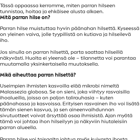
Tässä oppaassa kerromme, miten parran hilseen
tunnistaa, hoitaa ja ehkäisee alusta alkaen.
Mitä parran hilse on?
Parran hilse muistuttaa hyvin päänahan hilsettä. Kyseessä
on yleinen vaiva, jolle tyypillistä on kutiava ja hilseilevä
iho.
Jos sinulla on parran hilsettä, parta saattaa hilseillä
näkyvästi. Huolta ei yleensä ole – tilannetta voi parantaa
muutamalla yksinkertaisella muutoksella.
Mikä aiheuttaa parran hilsettä?
Useimpien ihmisten kasvoilla elää mikrobi nimeltä
Malassezia globosa. Se on sieni, joka viihtyy rasvaisilla
ihoalueilla, joissa on paljon talirauhasia – kuten
päänahassa ja kasvoissa. Erityisen rasvainen iho voi lisätä
tämän sienen kasvua, ja sen aineenvaihdunnan
sivutuotteet voivat ärsyttää osaa ihmisistä. Ajan myötä
tämä voi johtaa ihon hilseilyyn ja näkyviin hiutaleisiin
parran alueella.
Parran hilse voi toisaalta johtua myös kuivasta ihosta.