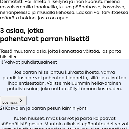
Dermatiitti voi ilmetä hilseilynä ja ihon kuoriutumisena
rasvaisemmilla ihoalueilla, kuten päänahassa, kasvoissa,
nenänpielissä ja muualla kehossa. Lääkäri voi tarvittaessa
määrätä hoidon, josta on apua.
3 asiaa, jotka
pahentavat
parran hilsettä
Tässä muutama asia, joita kannattaa välttää, jos parta
hilseilee.
1) Vahvat puhdistusaineet
Jos parran hilse johtuu kuivasta ihosta, vahva
puhdistusaine voi pahentaa tilannetta, sillä se kuivattaa
ihoa entisestään. Valitse mieluummin hellävarainen
puhdistusaine, joka auttaa säilyttämään kosteuden.
Lue lisää
2) Kasvojen ja parran pesun laiminlyönti
Kuten hiukset, myös kasvot ja parta kaipaavat
säännöllistä pesua. Muutoin ulkoiset epäpuhtaudet voivat