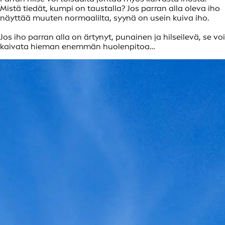
Mistä tiedät, kumpi on taustalla? Jos parran alla oleva iho
näyttää muuten normaalilta, syynä on usein kuiva iho.
Jos iho parran alla on ärtynyt, punainen ja hilseilevä, se voi
kaivata hieman enemmän huolenpitoa…