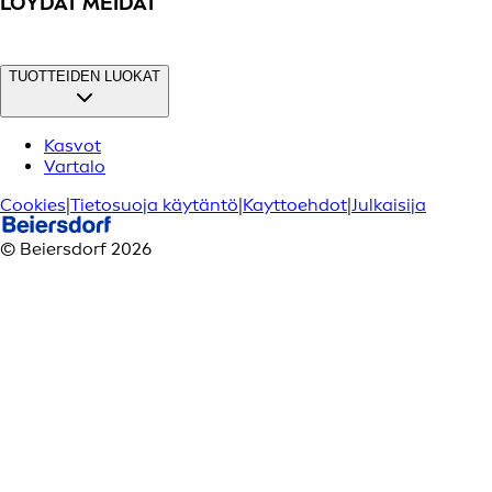
LÖYDÄT MEIDÄT
TUOTTEIDEN LUOKAT
Kasvot
Vartalo
Cookies
|
Tietosuoja käytäntö
|
Kayttoehdot
|
Julkaisija
© Beiersdorf 2026