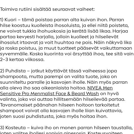
Toimiva rutiini sisältää seuraavat vaiheet:
1) Kuori – tämä poistaa parran alta kuivan ihon. Parran
hilse koostuu kuolleista ihosoluista, ja ellei niitä poisteta,
ne voivat tukkia ihohuokosia ja kerätä lisää likaa. Harjaa
partaa kevyesti harjalla, jolloin kuolleet ja hilseilevät
ihosolut irtoavat ja voit huuhtoa ne pois. Näin näkyvä lika
ja roska poistuu, ja muut tuotteet pääsevät vaikuttamaan
syvemmälle. Koska kuorinta voi ärsyttää ihoa, tee sitä vain
2–3 kertaa viikossa.
2) Puhdista – jotkut käyttävät tässä vaiheessa jopa
shampoota, mutta parempi on valita tuote, joka on
suunniteltu parralle ja kasvojen iholle. Näin myös parran
alla oleva iho saa oikeanlaista hoitoa.
NIVEA Men
Sensitive Pro Menmalist Face & Beard Wash
on hyvä
valinta, joka voi auttaa hillitsemään hilseilevää partaa.
Tavanomaiset päänahan hilseen hoitoon tarkoitetut
shampoot voivat olla kasvojen iholle liian kuivattavia,
joten suosi puhdistusta, joka myös hoitaa ihon.
3) Kosteuta – kuiva iho on monen parran hilseen taustalla,
joten valitse ihollesi sopivia ainesosia. Kosteusvoiteen