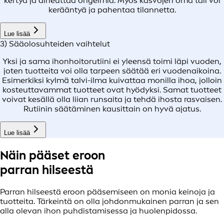
kertyä ja aiheuttaa ongelmia. Myös kasvojen oma tali voi
kerääntyä ja pahentaa tilannetta.
Lue lisää
3) Sääolosuhteiden vaihtelut
Yksi ja sama ihonhoitorutiini ei yleensä toimi läpi vuoden,
joten tuotteita voi olla tarpeen säätää eri vuodenaikoina.
Esimerkiksi kylmä talvi-ilma kuivattaa monilla ihoa, jolloin
kosteuttavammat tuotteet ovat hyödyksi. Samat tuotteet
voivat kesällä olla liian runsaita ja tehdä ihosta rasvaisen.
Rutiinin säätäminen kausittain on hyvä ajatus.
Lue lisää
Näin pääset eroon
parran hilseestä
Parran hilseestä eroon pääsemiseen on monia keinoja ja
tuotteita. Tärkeintä on olla johdonmukainen parran ja sen
alla olevan ihon puhdistamisessa ja huolenpidossa.