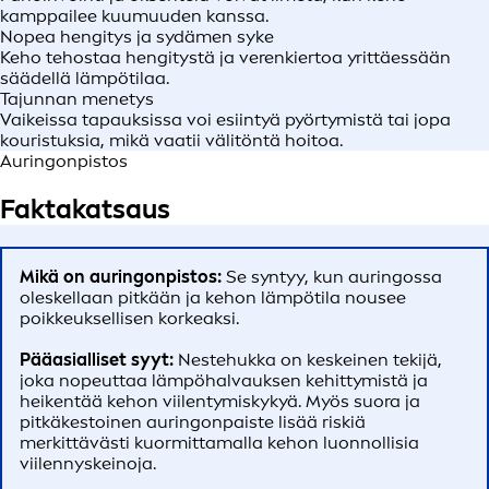
kamppailee kuumuuden kanssa.
Nopea hengitys ja sydämen syke
Keho tehostaa hengitystä ja verenkiertoa yrittäessään
säädellä lämpötilaa.
Tajunnan menetys
Vaikeissa tapauksissa voi esiintyä pyörtymistä tai jopa
kouristuksia, mikä vaatii välitöntä hoitoa.
Auringonpistos
Faktakatsaus
Mikä on auringonpistos:
Se syntyy, kun auringossa
oleskellaan pitkään ja kehon lämpötila nousee
poikkeuksellisen korkeaksi.
Pääasialliset syyt:
Nestehukka on keskeinen tekijä,
joka nopeuttaa lämpöhalvauksen kehittymistä ja
heikentää kehon viilentymiskykyä. Myös suora ja
pitkäkestoinen auringonpaiste lisää riskiä
merkittävästi kuormittamalla kehon luonnollisia
viilennyskeinoja.