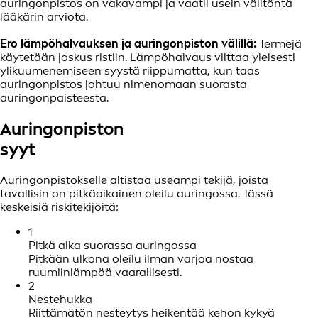
auringonpistos on vakavampi ja vaatii usein välitöntä
lääkärin arviota.
Ero lämpöhalvauksen ja auringonpiston välillä:
Termejä
käytetään joskus ristiin. Lämpöhalvaus viittaa yleisesti
ylikuumenemiseen syystä riippumatta, kun taas
auringonpistos johtuu nimenomaan suorasta
auringonpaisteesta.
Auringonpiston
syyt
Auringonpistokselle altistaa useampi tekijä, joista
tavallisin on pitkäaikainen oleilu auringossa. Tässä
keskeisiä riskitekijöitä:
1
Pitkä aika suorassa auringossa
Pitkään ulkona oleilu ilman varjoa nostaa
ruumiinlämpöä vaarallisesti.
2
Nestehukka
Riittämätön nesteytys heikentää kehon kykyä