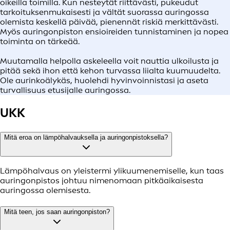
oikeilla toimilla. Kun nesteytät riittävästi, pukeudut
tarkoituksenmukaisesti ja vältät suorassa auringossa
olemista keskellä päivää, pienennät riskiä merkittävästi.
Myös auringonpiston ensioireiden tunnistaminen ja nopea
toiminta on tärkeää.
Muutamalla helpolla askeleella voit nauttia ulkoilusta ja
pitää sekä ihon että kehon turvassa liialta kuumuudelta.
Ole aurinkoälykäs, huolehdi hyvinvoinnistasi ja aseta
turvallisuus etusijalle auringossa.
UKK
Mitä eroa on lämpöhalvauksella ja auringonpistoksella?
Lämpöhalvaus on yleistermi ylikuumenemiselle, kun taas
auringonpistos johtuu nimenomaan pitkäaikaisesta
auringossa olemisesta.
Mitä teen, jos saan auringonpiston?