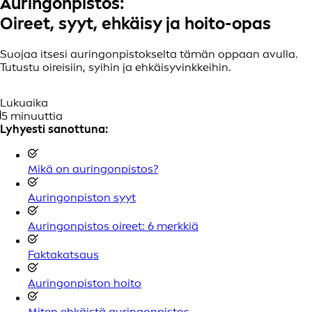
Auringonpistos:
Oireet, syyt, ehkäisy ja hoito-opas
Suojaa itsesi auringonpistokselta tämän oppaan avulla.
Tutustu oireisiin, syihin ja ehkäisyvinkkeihin.
Lukuaika
5 minuuttia
Lyhyesti sanottuna:
Mikä on auringonpistos?
Auringonpiston syyt
Auringonpistos oireet: 6 merkkiä
Faktakatsaus
Auringonpiston hoito
Miten ehkäistä auringonpistos