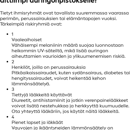
alttiimpi auringonpistokselle?
Tietyt ihmisryhmät ovat tavallista suuremmassa vaarassa
perimän, perussairauksien tai elämäntapojen vuoksi.
Tärkeimpiä riskiryhmiä ovat:
1
Vaaleaihoiset
Vähäisempi melaniinin määrä suojaa luonnostaan
heikommin UV-säteiltä, mikä lisää auringon
aiheuttamien vaurioiden ja ylikuumenemisen riskiä.
2
Henkilöt, joilla on perussairauksia
Pitkäaikaissairaudet, kuten sydänsairaus, diabetes tai
hengityssairaudet, voivat heikentää kehon
lämmönsäätelyä.
3
Tiettyjä lääkkeitä käyttävät
Diureetit, antihistamiinit ja jotkin verenpainelääkkeet
voivat lisätä nestehukkaa ja herkkyyttä kuumuudelle.
Ota yhteyttä lääkäriin, jos käytät näitä lääkkeitä.
4
Pienet lapset ja iäkkäät
Vauvojen ja ikääntyneiden lämmönsäätely on