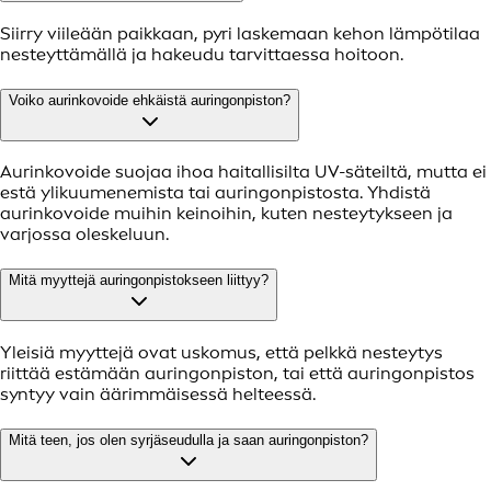
Siirry viileään paikkaan, pyri laskemaan kehon lämpötilaa
nesteyttämällä ja hakeudu tarvittaessa hoitoon.
Voiko aurinkovoide ehkäistä auringonpiston?
Aurinkovoide suojaa ihoa haitallisilta UV-säteiltä, mutta ei
estä ylikuumenemista tai auringonpistosta. Yhdistä
aurinkovoide muihin keinoihin, kuten nesteytykseen ja
varjossa oleskeluun.
Mitä myyttejä auringonpistokseen liittyy?
Yleisiä myyttejä ovat uskomus, että pelkkä nesteytys
riittää estämään auringonpiston, tai että auringonpistos
syntyy vain äärimmäisessä helteessä.
Mitä teen, jos olen syrjäseudulla ja saan auringonpiston?