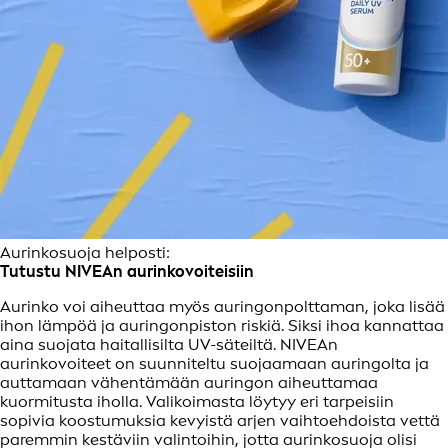
Aurinkosuoja helposti:
Tutustu NIVEAn aurinkovoiteisiin
Aurinko voi aiheuttaa myös auringonpolttaman, joka lisää
ihon lämpöä ja auringonpiston riskiä. Siksi ihoa kannattaa
aina suojata haitallisilta UV-säteiltä. NIVEAn
aurinkovoiteet on suunniteltu suojaamaan auringolta ja
auttamaan vähentämään auringon aiheuttamaa
kuormitusta iholla. Valikoimasta löytyy eri tarpeisiin
sopivia koostumuksia kevyistä arjen vaihtoehdoista vettä
paremmin kestäviin valintoihin, jotta aurinkosuoja olisi