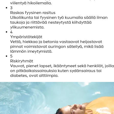
viilentyä hikoilemalla.
3
Raskas fyysinen rasitus
Ulkoliikunta tai fyysinen työ kuumalla säällä ilman
taukoja ja riittävää nesteytystä kiihdyttää
ylikuumenemista.
4
Ympäristötekijät
Vettä, hiekkaa ja betonia vastaavat heijastavat
pinnat voimistavat auringon säteilyä, mikä lisää
lämmön imeytymistä.
5
Riskiryhmät
Vauvat, pienet lapset, ikääntyneet sekä henkilöt, joilla
on pitkäaikaissairauksia kuten sydänsairaus tai
diabetes, ovat alttiimpia.