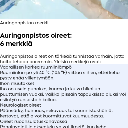
Auringonpiston merkit
Auringonpistos oireet:
6 merkkiä
Auringonpistos oireet on tärkeää tunnistaa varhain, jotta
hoito tehoaa paremmin. Yleisiä merkkejä ovat:
Vaarallisen korkea ruumiinlämpö
Ruumiinlämpö yli 40 °C (104 °F) viittaa siihen, ettei keho
pysty enää viilentymään.
Ihon muutokset
Iho on usein punakka, kuuma ja kuiva hikoilun
puuttumisen vuoksi, vaikka joissain tapauksissa aluksi voi
esiintyä runsasta hikoilua.
Neurologiset oireet
Päänsärky, huimaus, sekavuus tai suunnistushäiriöt
kertovat, että aivot kuormittuvat kuumuudesta.
Oireet ruoansulatuskanavassa
Pahoinvointi ja oksentelu voivat ilmetä, kun keho