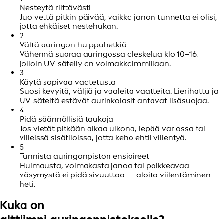
Nesteytä riittävästi
Juo vettä pitkin päivää, vaikka janon tunnetta ei olisi,
jotta ehkäiset nestehukan.
2
Vältä auringon huippuhetkiä
Vähennä suoraa auringossa oleskelua klo 10–16,
jolloin UV-säteily on voimakkaimmillaan.
3
Käytä sopivaa vaatetusta
Suosi kevyitä, väljiä ja vaaleita vaatteita. Lierihattu ja
UV-säteitä estävät aurinkolasit antavat lisäsuojaa.
4
Pidä säännöllisiä taukoja
Jos vietät pitkään aikaa ulkona, lepää varjossa tai
viileissä sisätiloissa, jotta keho ehtii viilentyä.
5
Tunnista auringonpiston ensioireet
Huimausta, voimakasta janoa tai poikkeavaa
väsymystä ei pidä sivuuttaa — aloita viilentäminen
heti.
Kuka on