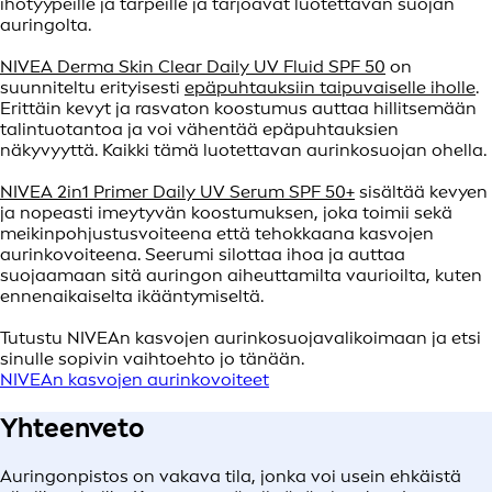
ihotyypeille ja tarpeille ja tarjoavat luotettavan suojan
auringolta.
NIVEA Derma Skin Clear Daily UV Fluid SPF 50
on
suunniteltu erityisesti
epäpuhtauksiin taipuvaiselle iholle
.
Erittäin kevyt ja rasvaton koostumus auttaa hillitsemään
talintuotantoa ja voi vähentää epäpuhtauksien
näkyvyyttä. Kaikki tämä luotettavan aurinkosuojan ohella.
NIVEA 2in1 Primer Daily UV Serum SPF 50+
sisältää kevyen
ja nopeasti imeytyvän koostumuksen, joka toimii sekä
meikinpohjustusvoiteena että tehokkaana kasvojen
aurinkovoiteena. Seerumi silottaa ihoa ja auttaa
suojaamaan sitä auringon aiheuttamilta vaurioilta, kuten
ennenaikaiselta ikääntymiseltä.
Tutustu NIVEAn kasvojen aurinkosuojavalikoimaan ja etsi
sinulle sopivin vaihtoehto jo tänään.
NIVEAn kasvojen aurinkovoiteet
Yhteenveto
Auringonpistos on vakava tila, jonka voi usein ehkäistä