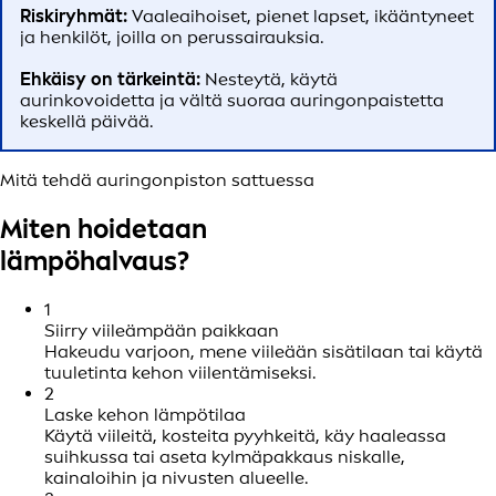
Riskiryhmät:
Vaaleaihoiset, pienet lapset, ikääntyneet
ja henkilöt, joilla on perussairauksia.
Ehkäisy on tärkeintä:
Nesteytä, käytä
aurinkovoidetta ja vältä suoraa auringonpaistetta
keskellä päivää.
Mitä tehdä auringonpiston sattuessa
Miten hoidetaan
lämpöhalvaus?
1
Siirry viileämpään paikkaan
Hakeudu varjoon, mene viileään sisätilaan tai käytä
tuuletinta kehon viilentämiseksi.
2
Laske kehon lämpötilaa
Käytä viileitä, kosteita pyyhkeitä, käy haaleassa
suihkussa tai aseta kylmäpakkaus niskalle,
kainaloihin ja nivusten alueelle.