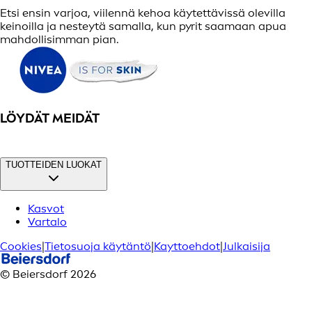
Etsi ensin varjoa, viilennä kehoa käytettävissä olevilla
keinoilla ja nesteytä samalla, kun pyrit saamaan apua
mahdollisimman pian.
LÖYDÄT MEIDÄT
TUOTTEIDEN LUOKAT
Kasvot
Vartalo
Cookies
|
Tietosuoja käytäntö
|
Kayttoehdot
|
Julkaisija
© Beiersdorf 2026