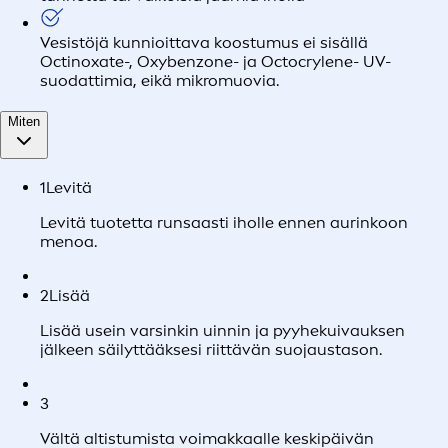
Vesistöjä kunnioittava koostumus ei sisällä
Octinoxate-, Oxybenzone- ja Octocrylene- UV-
suodattimia, eikä mikromuovia.
Miten
1
Levitä
Levitä tuotetta runsaasti iholle ennen aurinkoon
menoa.
2
Lisää
Lisää usein varsinkin uinnin ja pyyhekuivauksen
jälkeen säilyttääksesi riittävän suojaustason.
3
Vältä altistumista voimakkaalle keskipäivän