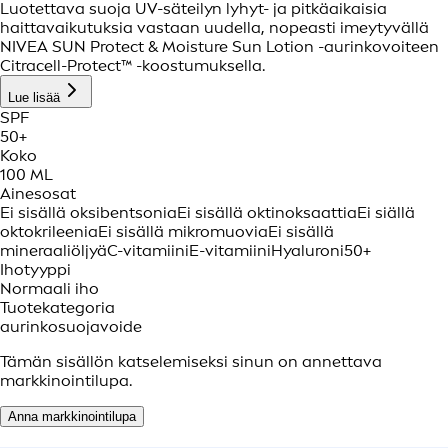
Luotettava suoja UV-säteilyn lyhyt- ja pitkäaikaisia
haittavaikutuksia vastaan uudella, nopeasti imeytyvällä
NIVEA SUN Protect & Moisture Sun Lotion -aurinkovoiteen
Citracell-Protect™ -koostumuksella.
Lue lisää
SPF
50+
Koko
100 ML
Ainesosat
Ei sisällä oksibentsonia
Ei sisällä oktinoksaattia
Ei siällä
oktokrileenia
Ei sisällä mikromuovia
Ei sisällä
mineraaliöljyä
C-vitamiini
E-vitamiini
Hyaluroni
50+
Ihotyyppi
Normaali iho
Tuotekategoria
aurinkosuojavoide
Tämän sisällön katselemiseksi sinun on annettava
markkinointilupa.
Anna markkinointilupa