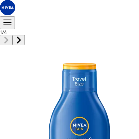
1
/
4