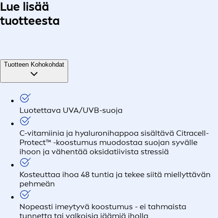
Lue lisää
tuotteesta
Tuotteen Kohokohdat
Luotettava UVA/UVB-suoja
C-vitamiinia ja hyaluronihappoa sisältävä Citracell-
Protect™ -koostumus muodostaa suojan syvälle
ihoon ja vähentää oksidatiivista stressiä
Kosteuttaa ihoa 48 tuntia ja tekee siitä miellyttävän
pehmeän
Nopeasti imeytyvä koostumus - ei tahmaista
tunnetta tai valkoisia jäämiä iholla