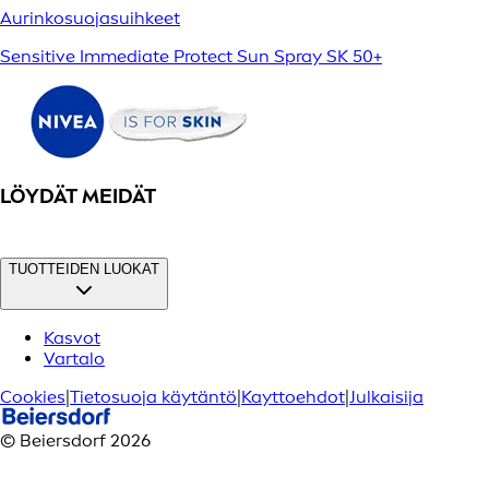
Aurinkosuojasuihkeet
Sensitive Immediate Protect Sun Spray SK 50+
LÖYDÄT MEIDÄT
TUOTTEIDEN LUOKAT
Kasvot
Vartalo
Cookies
|
Tietosuoja käytäntö
|
Kayttoehdot
|
Julkaisija
© Beiersdorf 2026