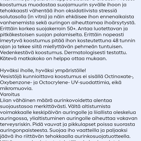
koostumus muodostaa suojamuurin syvälle ihoon ja
tehokkaasti vähentää ihon oksidatiivista stressiä
solutasolla (in vitro) ja näin ehkäisee ihon ennenaikaista
vanhenemista sekä auringon aiheuttamaa ihoärsytystä.
Erittäin korkea suojakerroin 50+. Antaa luotettavan ja
pitkäkestoisen suojan palamiselta. Erittäin nopeasti
imeytyvä koostumus pitää ihon kosteutettuna 48 tunnin
ajan ja tekee siitä miellyttävän pehmeän tuntuisen.
Vedenkestävä koostumus. Dermatologisesti testattu.
Kätevä matkakoko on helppo ottaa mukaan.
Hyväksi iholle, hyväksi ympäristölle!
Vesistöjä kunnioittava koostumus ei sisällä Octinoxate-,
Oxybenzone- ja Octocrylene- UV-suodattimia, eikä
mikromuovia.
Varoitus
Liian vähäinen määrä aurinkovoidetta alentaa
suojaustasoa merkittävästi. Vältä altistumista
voimakkaalle keskipäivän auringolle ja liiallista oleskelua
auringossa, ylialtistuminen auringolle aiheuttaa vakavan
terveysriskin. Pidä vauvat ja pikkulapset poissa suorasta
auringonpaisteesta. Suojaa iho vaatteilla ja paljaaksi
jäävä iho riittävän tehokkaalla aurinkosuojatuotteella.