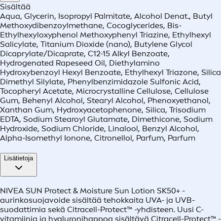
Sisältää
Aqua, Glycerin, Isopropyl Palmitate, Alcohol Denat., Butyl
Methoxydibenzoylmethane, Cocoglycerides, Bis-
Ethylhexyloxyphenol Methoxyphenyl Triazine, Ethylhexyl
Salicylate, Titanium Dioxide (nano), Butylene Glycol
Dicaprylate/Dicaprate, C12-15 Alkyl Benzoate,
Hydrogenated Rapeseed Oil, Diethylamino
Hydroxybenzoyl Hexyl Benzoate, Ethylhexyl Triazone, Silica
Dimethyl Silylate, Phenylbenzimidazole Sulfonic Acid,
Tocopheryl Acetate, Microcrystalline Cellulose, Cellulose
Gum, Behenyl Alcohol, Stearyl Alcohol, Phenoxyethanol,
Xanthan Gum, Hydroxyacetophenone, Silica, Trisodium
EDTA, Sodium Stearoyl Glutamate, Dimethicone, Sodium
Hydroxide, Sodium Chloride, Linalool, Benzyl Alcohol,
Alpha-Isomethyl Ionone, Citronellol, Parfum, Parfum
Lisätietoja
NIVEA SUN Protect & Moisture Sun Lotion SK50+ -
aurinkosuojavoide sisältää tehokkaita UVA- ja UVB-
suodattimia sekä Citracell-Protect™ -yhdisteen. Uusi C-
vitamiinia ja hyaluronihappoa sisältävä Citracell-Protect™ -