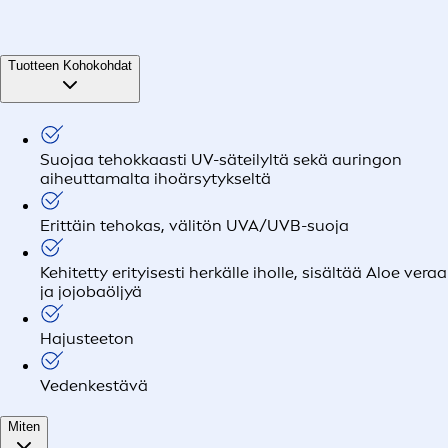
Tuotteen Kohokohdat
Suojaa tehokkaasti UV-säteilyltä sekä auringon
aiheuttamalta ihoärsytykseltä
Erittäin tehokas, välitön UVA/UVB-suoja
Kehitetty erityisesti herkälle iholle, sisältää Aloe veraa
ja jojobaöljyä
Hajusteeton
Vedenkestävä
Miten