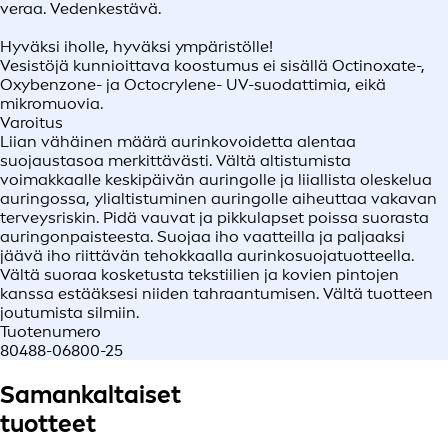
veraa. Vedenkestävä.
Hyväksi iholle, hyväksi ympäristölle!
Vesistöjä kunnioittava koostumus ei sisällä Octinoxate-,
Oxybenzone- ja Octocrylene- UV-suodattimia, eikä
mikromuovia.
Varoitus
Liian vähäinen määrä aurinkovoidetta alentaa
suojaustasoa merkittävästi. Vältä altistumista
voimakkaalle keskipäivän auringolle ja liiallista oleskelua
auringossa, ylialtistuminen auringolle aiheuttaa vakavan
terveysriskin. Pidä vauvat ja pikkulapset poissa suorasta
auringonpaisteesta. Suojaa iho vaatteilla ja paljaaksi
jäävä iho riittävän tehokkaalla aurinkosuojatuotteella.
Vältä suoraa kosketusta tekstiilien ja kovien pintojen
kanssa estääksesi niiden tahraantumisen. Vältä tuotteen
joutumista silmiin.
Tuotenumero
80488-06800-25
Samankaltaiset
tuotteet