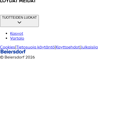
LÖYDÄT MEIDÄT
TUOTTEIDEN LUOKAT
Kasvot
Vartalo
Cookies
|
Tietosuoja käytäntö
|
Kayttoehdot
|
Julkaisija
© Beiersdorf 2026