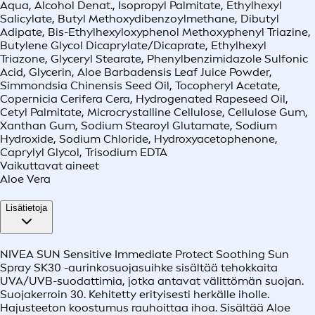
Aqua, Alcohol Denat., Isopropyl Palmitate, Ethylhexyl
Salicylate, Butyl Methoxydibenzoylmethane, Dibutyl
Adipate, Bis-Ethylhexyloxyphenol Methoxyphenyl Triazine,
Butylene Glycol Dicaprylate/Dicaprate, Ethylhexyl
Triazone, Glyceryl Stearate, Phenylbenzimidazole Sulfonic
Acid, Glycerin, Aloe Barbadensis Leaf Juice Powder,
Simmondsia Chinensis Seed Oil, Tocopheryl Acetate,
Copernicia Cerifera Cera, Hydrogenated Rapeseed Oil,
Cetyl Palmitate, Microcrystalline Cellulose, Cellulose Gum,
Xanthan Gum, Sodium Stearoyl Glutamate, Sodium
Hydroxide, Sodium Chloride, Hydroxyacetophenone,
Caprylyl Glycol, Trisodium EDTA
Vaikuttavat aineet
Aloe Vera
Lisätietoja
NIVEA SUN Sensitive Immediate Protect Soothing Sun
Spray SK30 -aurinkosuojasuihke sisältää tehokkaita
UVA/UVB-suodattimia, jotka antavat välittömän suojan.
Suojakerroin 30. Kehitetty erityisesti herkälle iholle.
Hajusteeton koostumus rauhoittaa ihoa. Sisältää Aloe