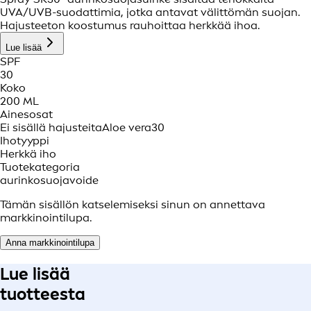
UVA/UVB-suodattimia, jotka antavat välittömän suojan.
Hajusteeton koostumus rauhoittaa herkkää ihoa.
Lue lisää
SPF
30
Koko
200 ML
Ainesosat
Ei sisällä hajusteita
Aloe vera
30
Ihotyyppi
Herkkä iho
Tuotekategoria
aurinkosuojavoide
Tämän sisällön katselemiseksi sinun on annettava
markkinointilupa.
Anna markkinointilupa
Lue lisää
tuotteesta