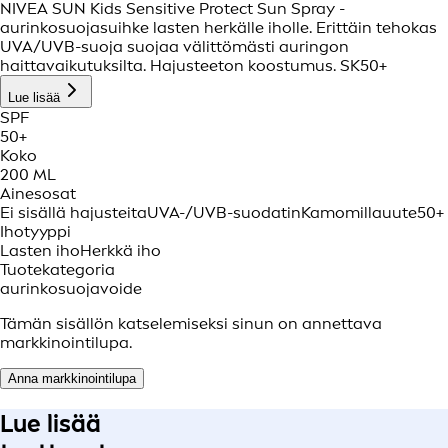
NIVEA SUN Kids Sensitive Protect Sun Spray -
aurinkosuojasuihke lasten herkälle iholle. Erittäin tehokas
UVA/UVB-suoja suojaa välittömästi auringon
haittavaikutuksilta. Hajusteeton koostumus. SK50+
Lue lisää
SPF
50+
Koko
200 ML
Ainesosat
Ei sisällä hajusteita
UVA-/UVB-suodatin
Kamomillauute
50+
Ihotyyppi
Lasten iho
Herkkä iho
Tuotekategoria
aurinkosuojavoide
Tämän sisällön katselemiseksi sinun on annettava
markkinointilupa.
Anna markkinointilupa
Lue lisää