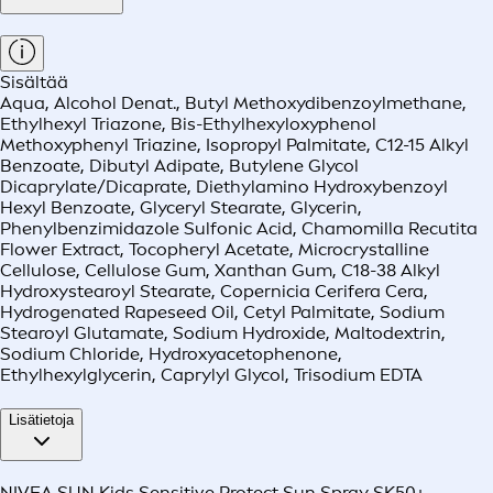
Sisältää
Aqua, Alcohol Denat., Butyl Methoxydibenzoylmethane,
Ethylhexyl Triazone, Bis-Ethylhexyloxyphenol
Methoxyphenyl Triazine, Isopropyl Palmitate, C12-15 Alkyl
Benzoate, Dibutyl Adipate, Butylene Glycol
Dicaprylate/Dicaprate, Diethylamino Hydroxybenzoyl
Hexyl Benzoate, Glyceryl Stearate, Glycerin,
Phenylbenzimidazole Sulfonic Acid, Chamomilla Recutita
Flower Extract, Tocopheryl Acetate, Microcrystalline
Cellulose, Cellulose Gum, Xanthan Gum, C18-38 Alkyl
Hydroxystearoyl Stearate, Copernicia Cerifera Cera,
Hydrogenated Rapeseed Oil, Cetyl Palmitate, Sodium
Stearoyl Glutamate, Sodium Hydroxide, Maltodextrin,
Sodium Chloride, Hydroxyacetophenone,
Ethylhexylglycerin, Caprylyl Glycol, Trisodium EDTA
Lisätietoja
NIVEA SUN Kids Sensitive Protect Sun Spray SK50+ -