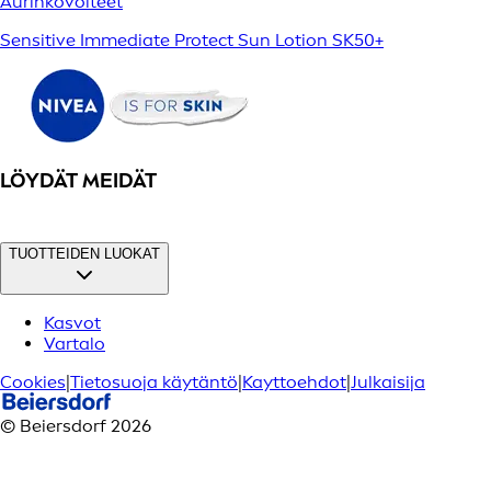
Aurinkovoiteet
Sensitive Immediate Protect Sun Lotion SK50+
LÖYDÄT MEIDÄT
TUOTTEIDEN LUOKAT
Kasvot
Vartalo
Cookies
|
Tietosuoja käytäntö
|
Kayttoehdot
|
Julkaisija
© Beiersdorf 2026