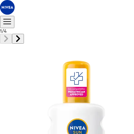
1
/
4