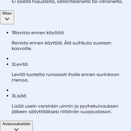
Ei sisällä hajusteita, säilöntäaineita tai värianeita.
Miten
1
Ravista ennen käyttöä
Ravista ennen käyttöä. Älä suihkuta suoraan
kasvoille.
2
Levitä
Levitä tuotetta runsaasti iholle ennen aurinkoon
menoa.
3
Lisää
Lisää usein varsinkin uinnin ja pyyhekuivauksen
jälkeen säilyttääksesi riittävän suojaustason.
Ainesosaluettelo