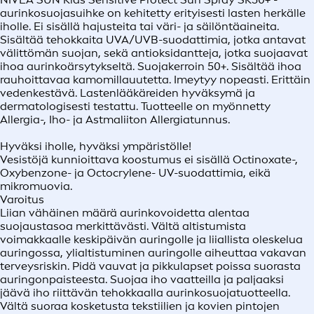
aurinkosuojasuihke on kehitetty erityisesti lasten herkälle
iholle. Ei sisällä hajusteita tai väri- ja säilöntäaineita.
Sisältää tehokkaita UVA/UVB-suodattimia, jotka antavat
välittömän suojan, sekä antioksidantteja, jotka suojaavat
ihoa aurinkoärsytykseltä. Suojakerroin 50+. Sisältää ihoa
rauhoittavaa kamomillauutetta. Imeytyy nopeasti. Erittäin
vedenkestävä. Lastenlääkäreiden hyväksymä ja
dermatologisesti testattu. Tuotteelle on myönnetty
Allergia-, Iho- ja Astmaliiton Allergiatunnus.
Hyväksi iholle, hyväksi ympäristölle!
Vesistöjä kunnioittava koostumus ei sisällä Octinoxate-,
Oxybenzone- ja Octocrylene- UV-suodattimia, eikä
mikromuovia.
Varoitus
Liian vähäinen määrä aurinkovoidetta alentaa
suojaustasoa merkittävästi. Vältä altistumista
voimakkaalle keskipäivän auringolle ja liiallista oleskelua
auringossa, ylialtistuminen auringolle aiheuttaa vakavan
terveysriskin. Pidä vauvat ja pikkulapset poissa suorasta
auringonpaisteesta. Suojaa iho vaatteilla ja paljaaksi
jäävä iho riittävän tehokkaalla aurinkosuojatuotteella.
Vältä suoraa kosketusta tekstiilien ja kovien pintojen