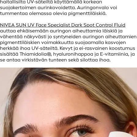
haitallisilta UV-säteiltä käyttämällä korkean
suojakertoimen aurinkovoidetta. Auringonvalo voi
tummentaa olemassa olevia pigmenttiläiskiä.
NIVEA SUN UV Face Specialist Dark Spot Control Fluid
auttaa ehkäisemään auringon aiheuttamia läiskiä ja
vähentää näkyvästi jo syntyneiden auringon aiheuttamien
pigmenttiläiskien voimakkuutta suojaamalla kasvojen
herkkää ihoa UV-säteiltä. Kevyt ja ei-rasvainen koostumus
sisältää Thiamidolia®, hyaluronihappoa ja E-vitamiinia, ja
se antaa virkistävän tunteen sekä silottaa ihoa.