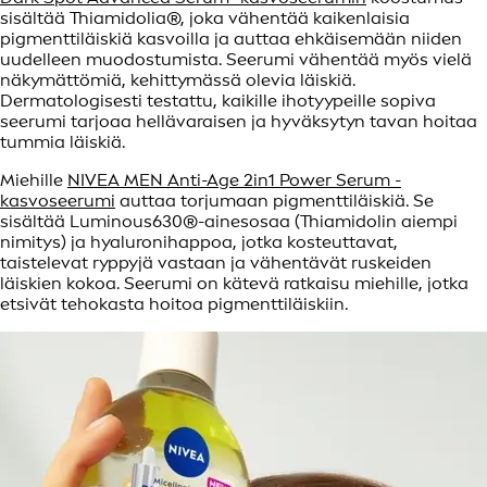
sisältää Thiamidolia®, joka vähentää kaikenlaisia
pigmenttiläiskiä kasvoilla ja auttaa ehkäisemään niiden
uudelleen muodostumista. Seerumi vähentää myös vielä
näkymättömiä, kehittymässä olevia läiskiä.
Dermatologisesti testattu, kaikille ihotyypeille sopiva
seerumi tarjoaa hellävaraisen ja hyväksytyn tavan hoitaa
tummia läiskiä.
Miehille
NIVEA MEN Anti-Age 2in1 Power Serum -
kasvoseerumi
auttaa torjumaan pigmenttiläiskiä. Se
sisältää Luminous630®-ainesosaa (Thiamidolin aiempi
nimitys) ja hyaluronihappoa, jotka kosteuttavat,
taistelevat ryppyjä vastaan ja vähentävät ruskeiden
läiskien kokoa. Seerumi on kätevä ratkaisu miehille, jotka
etsivät tehokasta hoitoa pigmenttiläiskiin.