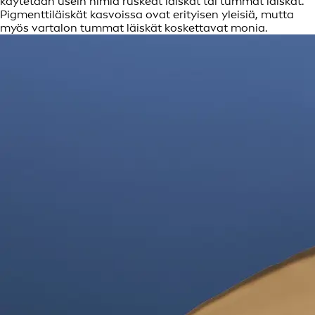
käytetään usein nimiä ruskeat läiskät tai tummat läiskät.
Pigmenttiläiskät kasvoissa ovat erityisen yleisiä, mutta
myös vartalon tummat läiskät koskettavat monia.