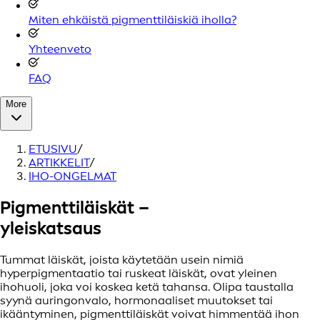
Miten ehkäistä pigmenttiläiskiä iholla?
Yhteenveto
FAQ
More
ETUSIVU
/
ARTIKKELIT
/
IHO-ONGELMAT
Pigmenttiläiskät –
yleiskatsaus
Tummat läiskät, joista käytetään usein nimiä
hyperpigmentaatio tai ruskeat läiskät, ovat yleinen
ihohuoli, joka voi koskea ketä tahansa. Olipa taustalla
syynä auringonvalo, hormonaaliset muutokset tai
ikääntyminen, pigmenttiläiskät voivat himmentää ihon