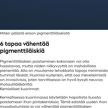
Miten päästä eroon pigmenttiläiskistä
6 tapaa vähentää
pigmenttiläiskiä
Pigmenttiläiskien poistaminen kokonaan voi olla
haastavaa, mutta niiden näkyvyyttä on mahdollista
pienentää. Alla on muutamia tehokkaita tapoja minimoida
tummat läiskät. Huomioi kuitenkin, että osa menetelmistä
on invasiivisia, joten tarvittaessa on hyvä kysyä neuvoa
ihotautilääkäriltä:
Kemialliset kuorinnat:
Kemiallisessa kuorinnassa käytetään hapollista liuosta
poistamaan ihon pintakerroksia. Tämä edistää uuden ihon
muodostumista ja voi vähentää pigmenttiläiskien