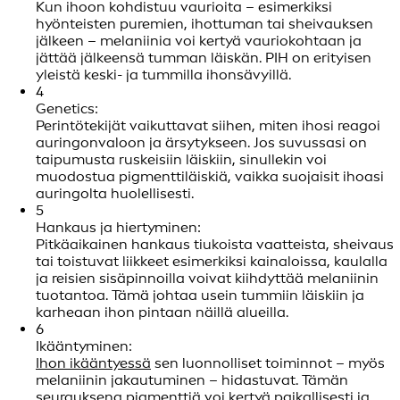
Kun ihoon kohdistuu vaurioita – esimerkiksi
hyönteisten puremien, ihottuman tai sheivauksen
jälkeen – melaniinia voi kertyä vauriokohtaan ja
jättää jälkeensä tumman läiskän. PIH on erityisen
yleistä keski- ja tummilla ihonsävyillä.
4
Genetics:
Perintötekijät vaikuttavat siihen, miten ihosi reagoi
auringonvaloon ja ärsytykseen. Jos suvussasi on
taipumusta ruskeisiin läiskiin, sinullekin voi
muodostua pigmenttiläiskiä, vaikka suojaisit ihoasi
auringolta huolellisesti.
5
Hankaus ja hiertyminen:
Pitkäaikainen hankaus tiukoista vaatteista, sheivaus
tai toistuvat liikkeet esimerkiksi kainaloissa, kaulalla
ja reisien sisäpinnoilla voivat kiihdyttää melaniinin
tuotantoa. Tämä johtaa usein tummiin läiskiin ja
karheaan ihon pintaan näillä alueilla.
6
Ikääntyminen:
Ihon ikääntyessä
sen luonnolliset toiminnot – myös
melaniinin jakautuminen – hidastuvat. Tämän
seurauksena
pigmenttiä
voi kertyä paikallisesti ja