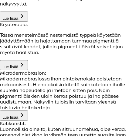
näkyvyyttä.
Lue lisää
Kryoterapia:
Tässä menetelmässä nestemäistä typpeä käytetään
jäädyttämään ja hajottamaan tummaa pigmenttiä
sisältävät kohdat, jolloin pigmenttiläiskät voivat ajan
myötä haalistua.
Lue lisää
Microdermabrasion:
Mikrodermabrasiossa ihon pintakerroksia poistetaan
mekaanisesti. Hienojakoisia kiteitä suihkutetaan iholle
suurella nopeudella ja imetään sitten pois. Näin
pigmenttiläiskien uloin kerros poistuu ja iho pääsee
uudistumaan. Näkyviin tuloksiin tarvitaan yleensä
toistuvia hoitokertoja.
Lue lisää
Kotikonstit:
Luonnollisia aineita, kuten sitruunamehua, aloe veraa,
omenaviinietikkaa ja vihreän teen uutetta suositellaan