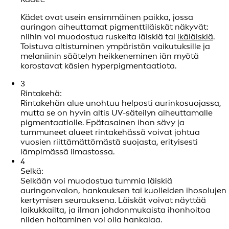
Kädet ovat usein ensimmäinen paikka, jossa
auringon aiheuttamat pigmenttiläiskät näkyvät:
niihin voi muodostua ruskeita läiskiä tai
ikäläiskiä
.
Toistuva altistuminen ympäristön vaikutuksille ja
melaniinin säätelyn heikkeneminen iän myötä
korostavat käsien hyperpigmentaatiota.
3
Rintakehä:
Rintakehän alue unohtuu helposti aurinkosuojassa,
mutta se on hyvin altis UV-säteilyn aiheuttamalle
pigmentaatiolle. Epätasainen ihon sävy ja
tummuneet alueet rintakehässä voivat johtua
vuosien riittämättömästä suojasta, erityisesti
lämpimässä ilmastossa.
4
Selkä:
Selkään voi muodostua tummia läiskiä
auringonvalon, hankauksen tai kuolleiden ihosolujen
kertymisen seurauksena. Läiskät voivat näyttää
laikukkailta, ja ilman johdonmukaista ihonhoitoa
niiden hoitaminen voi olla hankalaa.