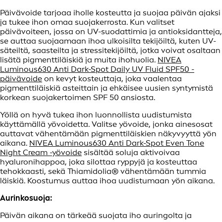
Päivävoide tarjoaa iholle kosteutta ja suojaa päivän ajaksi
ja tukee ihon omaa suojakerrosta. Kun valitset
päivävoiteen, jossa on UV-suodattimia ja antioksidantteja,
se auttaa suojaamaan ihoa ulkoisilta tekijöiltä, kuten UV-
säteiltä, saasteilta ja stressitekijöiltä, jotka voivat osaltaan
lisätä pigmenttiläiskiä ja muita ihohuolia.
NIVEA
Luminous630 Anti Dark-Spot Daily UV Fluid SPF50 -
päivävoide
on kevyt kosteuttaja, joka vaalentaa
pigmenttiläiskiä asteittain ja ehkäisee uusien syntymistä
korkean suojakertoimen SPF 50 ansiosta.
Yöllä on hyvä tukea ihon luonnollista uudistumista
käyttämällä yövoidetta. Valitse yövoide, jonka ainesosat
auttavat vähentämään pigmenttiläiskien näkyvyyttä yön
aikana.
NIVEA Luminous630 Anti Dark-Spot Even Tone
Night Cream -yövoide
sisältää soluja aktivoivaa
hyaluronihappoa, joka silottaa ryppyjä ja kosteuttaa
tehokkaasti, sekä Thiamidolia® vähentämään tummia
läiskiä. Koostumus auttaa ihoa uudistumaan yön aikana.
Aurinkosuoja:
Päivän aikana on tärkeää suojata iho auringolta ja