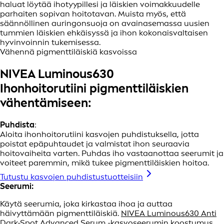
haluat löytää ihotyypillesi ja läiskien voimakkuudelle
parhaiten sopivan hoitotavan. Muista myös, että
säännöllinen auringonsuoja on avainasemassa uusien
tummien läiskien ehkäisyssä ja ihon kokonaisvaltaisen
hyvinvoinnin tukemisessa.
Vähennä pigmenttiläiskiä kasvoissa
NIVEA Luminous630
Ihonhoitorutiini pigmenttiläiskien
vähentämiseen:
Puhdista
:
Aloita ihonhoitorutiini kasvojen puhdistuksella, jotta
poistat epäpuhtaudet ja valmistat ihon seuraavia
hoitovaiheita varten. Puhdas iho vastaanottaa seerumit ja
voiteet paremmin, mikä tukee pigmenttiläiskien hoitoa.
Tutustu kasvojen puhdistustuotteisiin
Seerumi:
Käytä seerumia, joka kirkastaa ihoa ja auttaa
häivyttämään pigmenttiläiskiä.
NIVEA Luminous630 Anti
Dark-Spot Advanced Serum -kasvoseerumin
koostumus