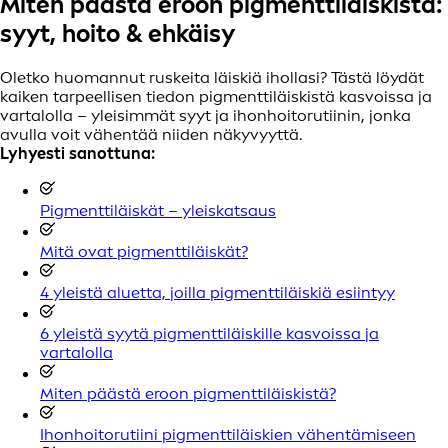
Miten päästä eroon pigmenttiläiskistä:
syyt, hoito & ehkäisy
Oletko huomannut ruskeita läiskiä ihollasi? Tästä löydät
kaiken tarpeellisen tiedon pigmenttiläiskistä kasvoissa ja
vartalolla – yleisimmät syyt ja ihonhoitorutiinin, jonka
avulla voit vähentää niiden näkyvyyttä.
Lyhyesti sanottuna:
Pigmenttiläiskät – yleiskatsaus
Mitä ovat pigmenttiläiskät?
4 yleistä aluetta, joilla pigmenttiläiskiä esiintyy
6 yleistä syytä pigmenttiläiskille kasvoissa ja
vartalolla
Miten päästä eroon pigmenttiläiskistä?
Ihonhoitorutiini pigmenttiläiskien vähentämiseen