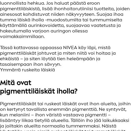
luonnollista hehkua. Jos haluat päästä eroon
pigmenttiläiskistä, lisää ihonhoitorutiiniisi tuotteita, joiden
ainesosat kohdistuvat niiden näkyvyyteen. Suojaa ihoa
tumma läiskä iholla -muodostumilta tai tummumiselta
käyttämällä aurinkovoidetta, suojaavaa vaatetusta ja
hakeutumalla varjoon auringon ollessa
voimakkaimmillaan.
Tässä kattavassa oppaassa NIVEA käy läpi, mistä
pigmenttiläiskät johtuvat ja miten niitä voi hoitaa ja
ehkäistä – ja siten löytää tien heleämpään ja
tasaisempaan ihon sävyyn.
Ymmärrä ruskeita läiskiä
Mitä ovat
pigmenttiläiskät iholla?
Pigmenttiläiskät tai ruskeat läiskät ovat ihon alueita, joihin
on kertynyt tavallista enemmän pigmenttiä. Ne syntyvät,
kun melaniini – ihon väristä vastaava pigmentti –
lisääntyy liikaa tietyllä alueella. Tällöin iho jää laikukkaaksi
ja joiltakin alueilta normaalia tummemmaksi. Näistä