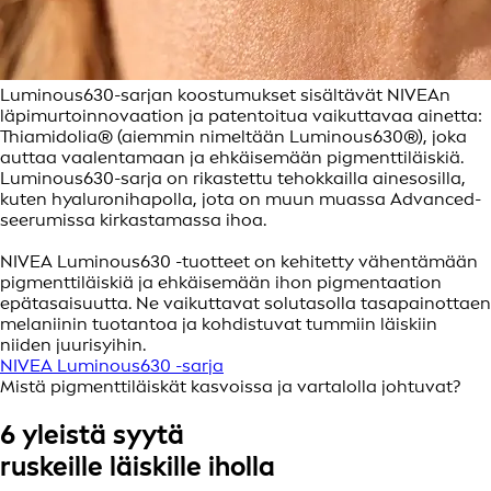
Luminous630-sarjan koostumukset sisältävät NIVEAn
läpimurtoinnovaation ja patentoitua vaikuttavaa ainetta:
Thiamidolia® (aiemmin nimeltään Luminous630®), joka
auttaa vaalentamaan ja ehkäisemään pigmenttiläiskiä.
Luminous630-sarja on rikastettu tehokkailla ainesosilla,
kuten hyaluronihapolla, jota on muun muassa Advanced-
seerumissa kirkastamassa ihoa.
NIVEA Luminous630 -tuotteet on kehitetty vähentämään
pigmenttiläiskiä ja ehkäisemään ihon pigmentaation
epätasaisuutta. Ne vaikuttavat solutasolla tasapainottaen
melaniinin tuotantoa ja kohdistuvat tummiin läiskiin
niiden juurisyihin.
NIVEA Luminous630 -sarja
Mistä pigmenttiläiskät kasvoissa ja vartalolla johtuvat?
6 yleistä syytä
ruskeille läiskille iholla