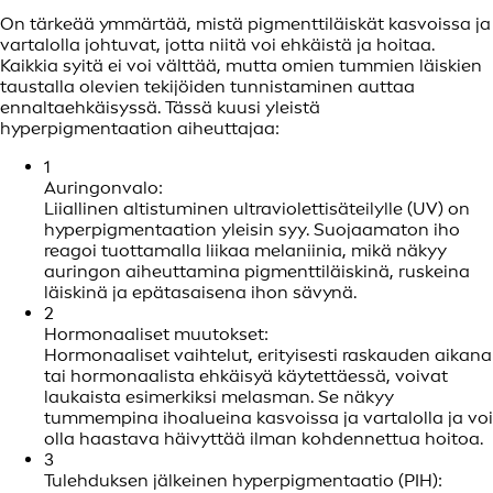
On tärkeää ymmärtää, mistä pigmenttiläiskät kasvoissa ja
vartalolla johtuvat, jotta niitä voi ehkäistä ja hoitaa.
Kaikkia syitä ei voi välttää, mutta omien tummien läiskien
taustalla olevien tekijöiden tunnistaminen auttaa
ennaltaehkäisyssä. Tässä kuusi yleistä
hyperpigmentaation aiheuttajaa:
1
Auringonvalo:
Liiallinen altistuminen ultraviolettisäteilylle (UV) on
hyperpigmentaation yleisin syy. Suojaamaton iho
reagoi tuottamalla liikaa melaniinia, mikä näkyy
auringon aiheuttamina pigmenttiläiskinä, ruskeina
läiskinä ja epätasaisena ihon sävynä.
2
Hormonaaliset muutokset:
Hormonaaliset vaihtelut, erityisesti raskauden aikana
tai hormonaalista ehkäisyä käytettäessä, voivat
laukaista esimerkiksi melasman. Se näkyy
tummempina ihoalueina kasvoissa ja vartalolla ja voi
olla haastava häivyttää ilman kohdennettua hoitoa.
3
Tulehduksen jälkeinen hyperpigmentaatio (PIH):