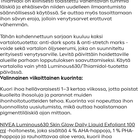
Thiamidol on kliinisesti todistettu vähentävän tummia
läiskiä ja ehkäisevän niiden uudelleen ilmaantumista
säännöllisessä käytössä. Se auttaa myös tasoittamaan
ihon sävyn eroja, jolloin venytysarvet erottuvat
vähemmän.
Tähän kohdennettuun sarjaan kuuluu kaksi
vartalotuotetta: anti-dark spots & anti-stretch marks -
voide sekä vartalon öljyseerumi, joka on suunniteltu
erityisesti venytysarville. Levitä päivittäin hoidettaville
alueille parhaan lopputuloksen saavuttamiseksi. Käytä
vartalolla vain yhtä Luminous630/Thiamidol-tuotetta
päivässä.
Valinnainen viikoittainen kuorinta:
Kuori ihoa hellävaraisesti 1–3 kertaa viikossa, jotta poistat
kuolleita ihosoluja ja parannat muiden
ihonhoitotuotteiden tehoa. Kuorinta voi nopeuttaa ihon
luonnollista uusiutumista, mikä auttaa haalistamaan
pigmenttiläiskiä ajan mittaan.
NIVEA Luminous630 Skin Glow Daily Liquid Exfoliant 100
ml
-hoitoneste, joka sisältää 4 % AHA-happoja, 1 % PHA-
happoja ja rauhoittavaa aloe veraa, kuorii ihoa