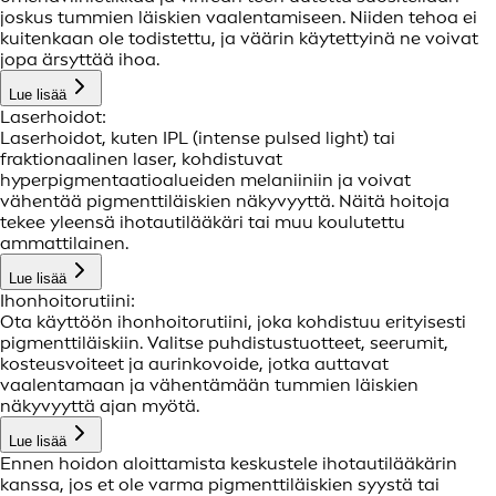
joskus tummien läiskien vaalentamiseen. Niiden tehoa ei
kuitenkaan ole todistettu, ja väärin käytettyinä ne voivat
jopa ärsyttää ihoa.
Lue lisää
Laserhoidot:
Laserhoidot, kuten IPL (intense pulsed light) tai
fraktionaalinen laser, kohdistuvat
hyperpigmentaatioalueiden melaniiniin ja voivat
vähentää pigmenttiläiskien näkyvyyttä. Näitä hoitoja
tekee yleensä ihotautilääkäri tai muu koulutettu
ammattilainen.
Lue lisää
Ihonhoitorutiini:
Ota käyttöön ihonhoitorutiini, joka kohdistuu erityisesti
pigmenttiläiskiin. Valitse puhdistustuotteet, seerumit,
kosteusvoiteet ja aurinkovoide, jotka auttavat
vaalentamaan ja vähentämään tummien läiskien
näkyvyyttä ajan myötä.
Lue lisää
Ennen hoidon aloittamista keskustele ihotautilääkärin
kanssa, jos et ole varma pigmenttiläiskien syystä tai