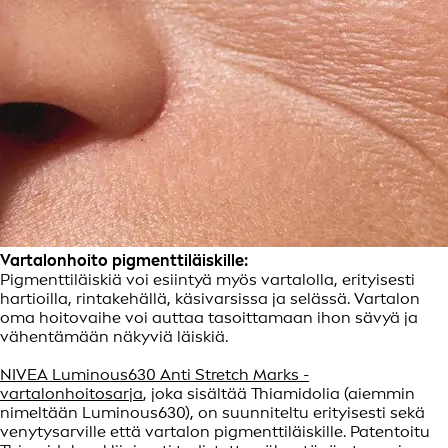
Vartalonhoito pigmenttiläiskille:
Pigmenttiläiskiä voi esiintyä myös vartalolla, erityisesti
hartioilla, rintakehällä, käsivarsissa ja selässä. Vartalon
oma hoitovaihe voi auttaa tasoittamaan ihon sävyä ja
vähentämään näkyviä läiskiä.
NIVEA Luminous630 Anti Stretch Marks -
vartalonhoitosarja
, joka sisältää Thiamidolia (aiemmin
nimeltään Luminous630), on suunniteltu erityisesti sekä
venytysarville että vartalon pigmenttiläiskille. Patentoitu