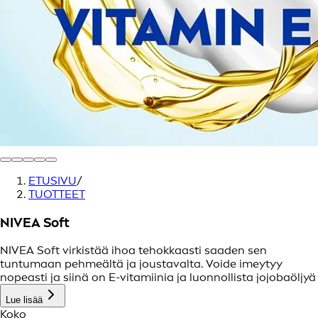
ETUSIVU
/
TUOTTEET
NIVEA Soft
NIVEA Soft virkistää ihoa tehokkaasti saaden sen
tuntumaan pehmeältä ja joustavalta. Voide imeytyy
nopeasti ja siinä on E-vitamiinia ja luonnollista jojobaöljyä
Lue lisää
Koko