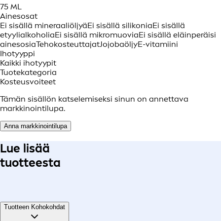
75 ML
Ainesosat
Ei sisällä mineraaliöljyä
Ei sisällä silikonia
Ei sisällä
etyylialkoholia
Ei sisällä mikromuovia
Ei sisällä eläinperäisi
ainesosia
Tehokosteuttajat
Jojobaöljy
E-vitamiini
Ihotyyppi
Kaikki ihotyypit
Tuotekategoria
Kosteusvoiteet
Tämän sisällön katselemiseksi sinun on annettava
markkinointilupa.
Anna markkinointilupa
Lue lisää
tuotteesta
Tuotteen Kohokohdat