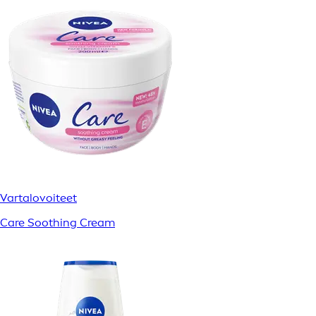
Vartalovoiteet
Care Soothing Cream