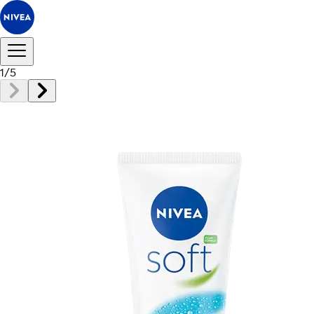
1
/
5