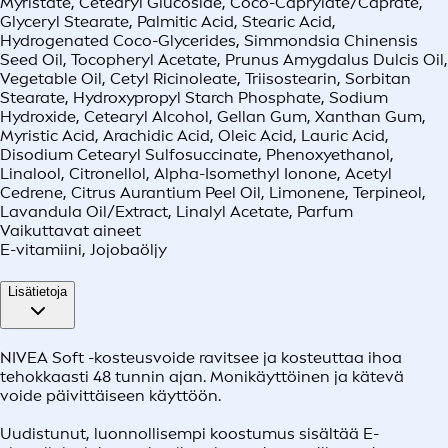
Myristate, Cetearyl Glucoside, Coco-Caprylate/Caprate,
Glyceryl Stearate, Palmitic Acid, Stearic Acid,
Hydrogenated Coco-Glycerides, Simmondsia Chinensis
Seed Oil, Tocopheryl Acetate, Prunus Amygdalus Dulcis Oil,
Vegetable Oil, Cetyl Ricinoleate, Triisostearin, Sorbitan
Stearate, Hydroxypropyl Starch Phosphate, Sodium
Hydroxide, Cetearyl Alcohol, Gellan Gum, Xanthan Gum,
Myristic Acid, Arachidic Acid, Oleic Acid, Lauric Acid,
Disodium Cetearyl Sulfosuccinate, Phenoxyethanol,
Linalool, Citronellol, Alpha-Isomethyl Ionone, Acetyl
Cedrene, Citrus Aurantium Peel Oil, Limonene, Terpineol,
Lavandula Oil/Extract, Linalyl Acetate, Parfum
Vaikuttavat aineet
E-vitamiini, Jojobaöljy
Lisätietoja
NIVEA Soft -kosteusvoide ravitsee ja kosteuttaa ihoa
tehokkaasti 48 tunnin ajan. Monikäyttöinen ja kätevä
voide päivittäiseen käyttöön.
Uudistunut, luonnollisempi koostumus sisältää E-