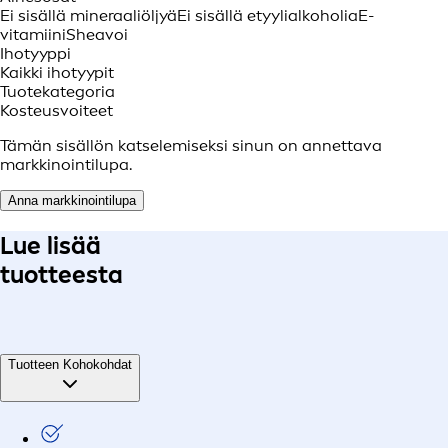
Ei sisällä mineraaliöljyä
Ei sisällä etyylialkoholia
E-
vitamiini
Sheavoi
Ihotyyppi
Kaikki ihotyypit
Tuotekategoria
Kosteusvoiteet
Tämän sisällön katselemiseksi sinun on annettava
markkinointilupa.
Anna markkinointilupa
Lue lisää
tuotteesta
Tuotteen Kohokohdat