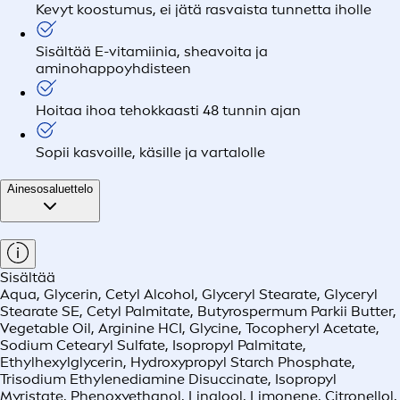
Kevyt koostumus, ei jätä rasvaista tunnetta iholle
Sisältää E-vitamiinia, sheavoita ja
aminohappoyhdisteen
Hoitaa ihoa tehokkaasti 48 tunnin ajan
Sopii kasvoille, käsille ja vartalolle
Ainesosaluettelo
Sisältää
Aqua, Glycerin, Cetyl Alcohol, Glyceryl Stearate, Glyceryl
Stearate SE, Cetyl Palmitate, Butyrospermum Parkii Butter,
Vegetable Oil, Arginine HCI, Glycine, Tocopheryl Acetate,
Sodium Cetearyl Sulfate, Isopropyl Palmitate,
Ethylhexylglycerin, Hydroxypropyl Starch Phosphate,
Trisodium Ethylenediamine Disuccinate, Isopropyl
Myristate, Phenoxyethanol, Linalool, Limonene, Citronellol,