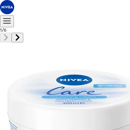
1
/
6