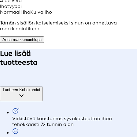
Aloe vera
Ihotyyppi
Normaali iho
Kuiva iho
Tämän sisällön katselemiseksi sinun on annettava
markkinointilupa.
Anna markkinointilupa
Lue lisää
tuotteesta
Tuotteen Kohokohdat
Virkistävä koostumus syväkosteuttaa ihoa
tehokkaasti 72 tunnin ajan