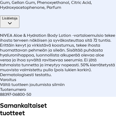
Gum, Gellan Gum, Phenoxyethanol, Citric Acid,
Hydroxyacetophenone, Parfum
Lisätietoja
NIVEA Aloe & Hydration Body Lotion -vartaloemulsio tekee
ihosta terveen näköisen ja syväkosteuttaa sitä 72 tuntia.
Erittäin kevyt ja virkistävä koostumus, tekee ihosta
huomattavan pehmeän ja sileän. Sisältää puhdasta
hyaluronihappoa, luonnollista alkuperää olevaa aloe
veraa ja ihoa syvältä ravitsevaa seerumia. Ei jätä
tahmaista tunnetta ja imeytyy nopeasti. 50% kierrätetystä
muovista valmistettu pullo (pois lukien korkin).
Dermatologisesti testattu.
Varoitus
Vältä tuotteen joutumista silmiin
Tuotenumero
88397-06800-50
Samankaltaiset
tuotteet