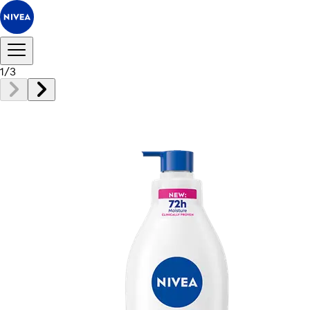
1
/
3