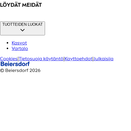
LÖYDÄT MEIDÄT
TUOTTEIDEN LUOKAT
Kasvot
Vartalo
Cookies
|
Tietosuoja käytäntö
|
Kayttoehdot
|
Julkaisija
© Beiersdorf 2026