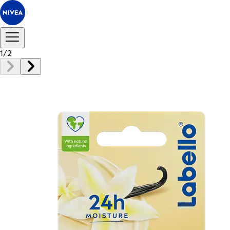
1
/
2