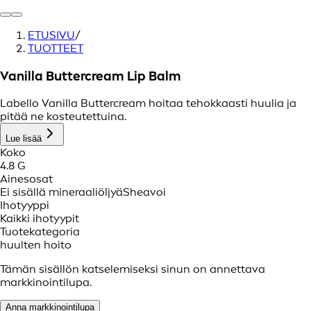
ETUSIVU
/
TUOTTEET
Vanilla Buttercream Lip Balm
Labello Vanilla Buttercream hoitaa tehokkaasti huulia ja
pitää ne kosteutettuina.
Lue lisää
Koko
4.8 G
Ainesosat
Ei sisällä mineraaliöljyä
Sheavoi
Ihotyyppi
Kaikki ihotyypit
Tuotekategoria
huulten hoito
Tämän sisällön katselemiseksi sinun on annettava
markkinointilupa.
Anna markkinointilupa