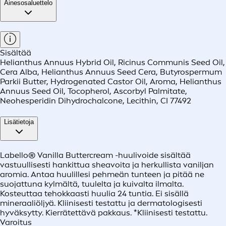
Ainesosaluettelo
Sisältää
Helianthus Annuus Hybrid Oil, Ricinus Communis Seed Oil,
Cera Alba, Helianthus Annuus Seed Cera, Butyrospermum
Parkii Butter, Hydrogenated Castor Oil, Aroma, Helianthus
Annuus Seed Oil, Tocopherol, Ascorbyl Palmitate,
Neohesperidin Dihydrochalcone, Lecithin, CI 77492
Lisätietoja
Labello® Vanilla Buttercream -huulivoide sisältää
vastuullisesti hankittua sheavoita ja herkullista vaniljan
aromia. Antaa huulillesi pehmeän tunteen ja pitää ne
suojattuna kylmältä, tuulelta ja kuivalta ilmalta.
Kosteuttaa tehokkaasti huulia 24 tuntia. Ei sisällä
mineraaliöljyä. Kliinisesti testattu ja dermatologisesti
hyväksytty. Kierrätettävä pakkaus. *Kliinisesti testattu.
Varoitus