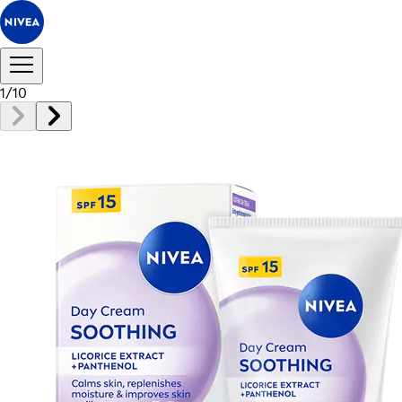
1
/
10