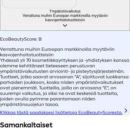
Ympäristövaikutus
Verrattuna muihin Euroopan markkinoilla myytäviin
kasvojenhoitotuotteisiin
EcoBeautyScore:
B
Verrattuna muihin Euroopan markkinoilla myytäviin
kasvojenhoitotuotteisiin
Yhdessä yli 70 kosmetiikkayrityksen ja -yhdistyksen kanssa
olemme kehittäneet tieteeseen perustuvan
ympäristövaikutusten arviointi- ja pisteytysjärjestelmän.
Tuotteet, jotka saavat arvosanan "A", sijoittuvat luokkansa
parhaiden joukkoon, koska niiden ympäristövaikutukset
ovat pienemmät. Tuotteilla, joilla on arvosana "E", on
suurempi vaikutus, ja siksi ne ovat keskeisiä tuotteita,
joiden avulla pyrimme parantamaan niiden
ympäristönsuojelun tasoa.
Klikkaa tästä saadaksesi lisätietoja EcoBeautyScoresta.
Samankaltaiset