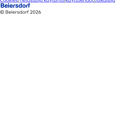
Cookies
|
Tietosuoja käytäntö
|
Kayttoehdot
|
Julkaisija
© Beiersdorf 2026