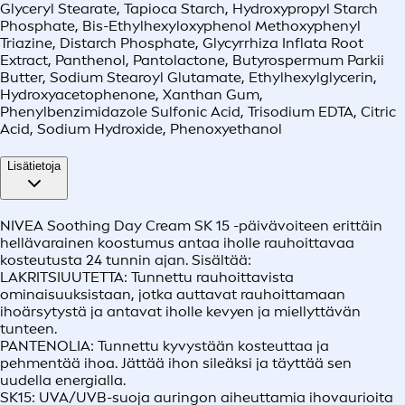
Glyceryl Stearate, Tapioca Starch, Hydroxypropyl Starch
Phosphate, Bis-Ethylhexyloxyphenol Methoxyphenyl
Triazine, Distarch Phosphate, Glycyrrhiza Inflata Root
Extract, Panthenol, Pantolactone, Butyrospermum Parkii
Butter, Sodium Stearoyl Glutamate, Ethylhexylglycerin,
Hydroxyacetophenone, Xanthan Gum,
Phenylbenzimidazole Sulfonic Acid, Trisodium EDTA, Citric
Acid, Sodium Hydroxide, Phenoxyethanol
Lisätietoja
NIVEA Soothing Day Cream SK 15 -päivävoiteen erittäin
hellävarainen koostumus antaa iholle rauhoittavaa
kosteutusta 24 tunnin ajan. Sisältää:
LAKRITSIUUTETTA: Tunnettu rauhoittavista
ominaisuuksistaan, jotka auttavat rauhoittamaan
ihoärsytystä ja antavat iholle kevyen ja miellyttävän
tunteen.
PANTENOLIA: Tunnettu kyvystään kosteuttaa ja
pehmentää ihoa. Jättää ihon sileäksi ja täyttää sen
uudella energialla.
SK15: UVA/UVB-suoja auringon aiheuttamia ihovaurioita