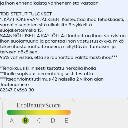
ja ihon ennenaikaista vanhenemista vastaan.
TODISTETUT TULOKSET
1. KÄYTTÖKERRAN JÄLKEEN: Kosteuttaa ihoa tehokkaasti,
samalla suojaten sitä ulkoisilta ärsykkeiltä
suojakertoimella 15.
SÄÄNNÖLLISELLÄ KÄYTÖLLÄ: Rauhoittaa ihoa, vahvistaa
ihon suojamuuria ja parantaa ihon vastustuskykyä, mikä
tekee ihosta rauhoittuneen, miellyttävän tuntuisen ja
terveen näköisen.
95% vahvistaa, että se rauhoittaa välittömästi ihoa***
*Tehokkuus kliinisesti testattu herkällä iholla
**Iholle sopivuus dermatologisesti testattu
***Itsearviointitutkimus 42 naisella 2 viikon ajan
Tuotenumero
82347-04568-30