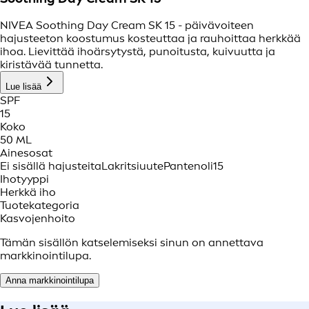
NIVEA Soothing Day Cream SK 15 - päivävoiteen
hajusteeton koostumus kosteuttaa ja rauhoittaa herkkää
ihoa. Lievittää ihoärsytystä, punoitusta, kuivuutta ja
kiristävää tunnetta.
Lue lisää
SPF
15
Koko
50 ML
Ainesosat
Ei sisällä hajusteita
Lakritsiuute
Pantenoli
15
Ihotyyppi
Herkkä iho
Tuotekategoria
Kasvojenhoito
Tämän sisällön katselemiseksi sinun on annettava
markkinointilupa.
Anna markkinointilupa