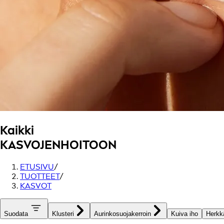
Kaikki
KASVOJENHOITOON
ETUSIVU
/
TUOTTEET
/
KASVOT
Suodata
Klusteri
Aurinkosuojakerroin
Kuiva iho
Herkk