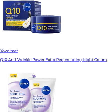
Yövoiteet
Q10 Anti-Wrinkle Power Extra Regenerating Night Cream