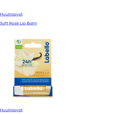
Huulirasvat
Soft Rosé Lip Balm
Huulirasvat