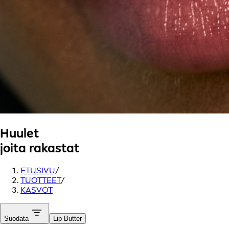
Huulet
joita rakastat
ETUSIVU
/
TUOTTEET
/
KASVOT
Suodata
Lip Butter