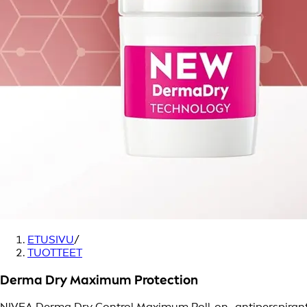
ETUSIVU
/
TUOTTEET
Derma Dry Maximum Protection
NIVEA Derma Dry Control Maximum Roll-on -antiperspirantti