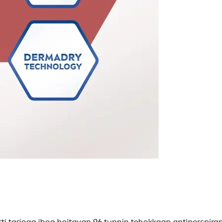
 tarjoaa ihoa hoitavan 96 tunnin tehokkaan antiperspirant