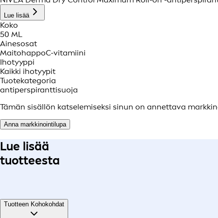
Lue lisää
Koko
50 ML
Ainesosat
Maitohappo
C-vitamiini
Ihotyyppi
Kaikki ihotyypit
Tuotekategoria
antiperspiranttisuoja
Tämän sisällön katselemiseksi sinun on annettava markkino
Anna markkinointilupa
Lue lisää
tuotteesta
Tuotteen Kohokohdat