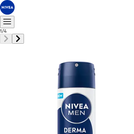
1
/
4