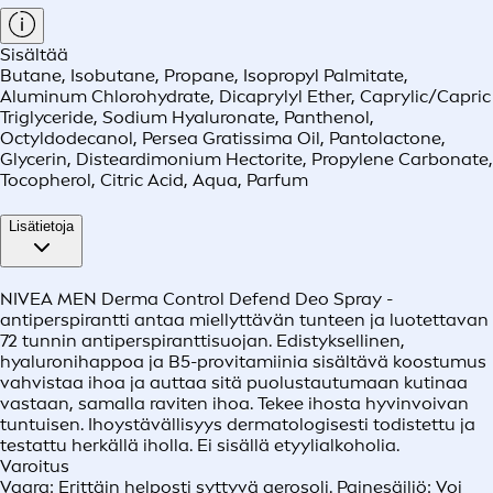
Sisältää
Butane, Isobutane, Propane, Isopropyl Palmitate,
Aluminum Chlorohydrate, Dicaprylyl Ether, Caprylic/Capric
Triglyceride, Sodium Hyaluronate, Panthenol,
Octyldodecanol, Persea Gratissima Oil, Pantolactone,
Glycerin, Disteardimonium Hectorite, Propylene Carbonate,
Tocopherol, Citric Acid, Aqua, Parfum
Lisätietoja
NIVEA MEN Derma Control Defend Deo Spray -
antiperspirantti antaa miellyttävän tunteen ja luotettavan
72 tunnin antiperspiranttisuojan. Edistyksellinen,
hyaluronihappoa ja B5-provitamiinia sisältävä koostumus
vahvistaa ihoa ja auttaa sitä puolustautumaan kutinaa
vastaan, samalla raviten ihoa. Tekee ihosta hyvinvoivan
tuntuisen. Ihoystävällisyys dermatologisesti todistettu ja
testattu herkällä iholla. Ei sisällä etyylialkoholia.
Varoitus
Vaara: Erittäin helposti syttyvä aerosoli. Painesäiliö: Voi