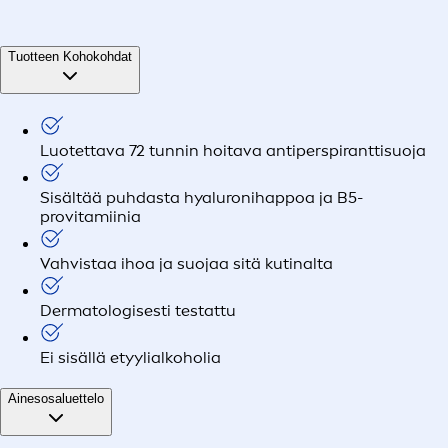
Tuotteen Kohokohdat
Luotettava 72 tunnin hoitava antiperspiranttisuoja
Sisältää puhdasta hyaluronihappoa ja B5-
provitamiinia
Vahvistaa ihoa ja suojaa sitä kutinalta
Dermatologisesti testattu
Ei sisällä etyylialkoholia
Ainesosaluettelo