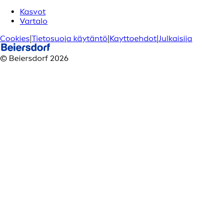
Kasvot
Vartalo
Cookies
|
Tietosuoja käytäntö
|
Kayttoehdot
|
Julkaisija
© Beiersdorf 2026