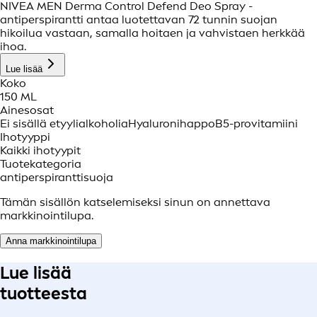
NIVEA MEN Derma Control Defend Deo Spray -
antiperspirantti antaa luotettavan 72 tunnin suojan
hikoilua vastaan, samalla hoitaen ja vahvistaen herkkää
ihoa.
Lue lisää
Koko
150 ML
Ainesosat
Ei sisällä etyylialkoholia
Hyaluronihappo
B5-provitamiini
Ihotyyppi
Kaikki ihotyypit
Tuotekategoria
antiperspiranttisuoja
Tämän sisällön katselemiseksi sinun on annettava
markkinointilupa.
Anna markkinointilupa
Lue lisää
tuotteesta