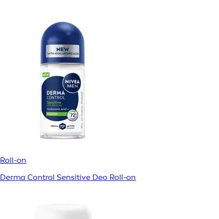
Roll-on
Derma Control Sensitive Deo Roll-on