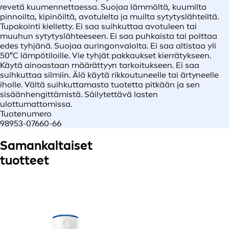
revetä kuumennettaessa. Suojaa lämmöltä, kuumilta
pinnoilta, kipinöiltä, avotulelta ja muilta sytytyslähteiltä.
Tupakointi kielletty. Ei saa suihkuttaa avotuleen tai
muuhun sytytyslähteeseen. Ei saa puhkaista tai polttaa
edes tyhjänä. Suojaa auringonvalolta. Ei saa altistaa yli
50°C lämpötiloille. Vie tyhjät pakkaukset kierrätykseen.
Käytä ainoastaan määrättyyn tarkoitukseen. Ei saa
suihkuttaa silmiin. Älä käytä rikkoutuneelle tai ärtyneelle
iholle. Vältä suihkuttamasta tuotetta pitkään ja sen
sisäänhengittämistä. Säilytettävä lasten
ulottumattomissa.
Tuotenumero
98953-07660-66
Samankaltaiset
tuotteet