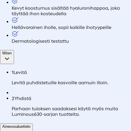
Kevyt koostumus sisältää hyaluronihappoa, joka
täyttää ihon kosteudella
Hellävarainen iholle, sopii kaikille ihotyypeille
Dermatologisesti testattu
Miten
1
Levitä
Levitä puhdistetuille kasvoille aamuin illoin.
2
Yhdistä
Parhaan tuloksen saadaksesi käytä myös muita
Luminous630-sarjan tuotteita.
Ainesosaluettelo