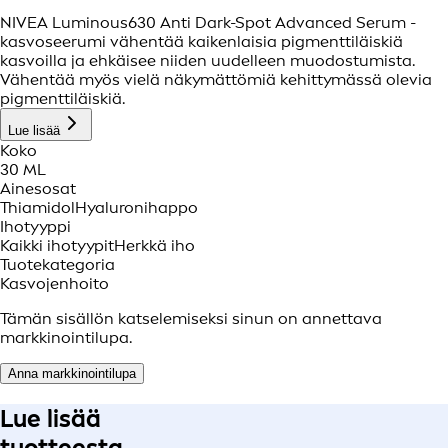
NIVEA Luminous630 Anti Dark-Spot Advanced Serum -
kasvoseerumi vähentää kaikenlaisia pigmenttiläiskiä
kasvoilla ja ehkäisee niiden uudelleen muodostumista.
Vähentää myös vielä näkymättömiä kehittymässä olevia
pigmenttiläiskiä.
Lue lisää
Koko
30 ML
Ainesosat
Thiamidol
Hyaluronihappo
Ihotyyppi
Kaikki ihotyypit
Herkkä iho
Tuotekategoria
Kasvojenhoito
Tämän sisällön katselemiseksi sinun on annettava
markkinointilupa.
Anna markkinointilupa
Lue lisää
tuotteesta