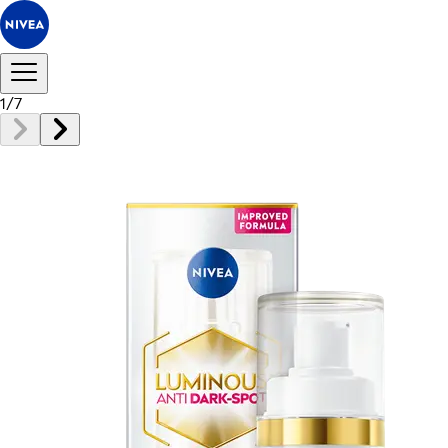
1
/
7