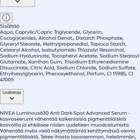
Sisältää
Aqua, Caprylic/Capric Triglyceride, Glycerin,
Cocoglycerides, Alcohol Denat., Distarch Phosphate,
Glyceryl Stearate, Methylpropanediol, Tapioca Starch,
Cetearyl Alcohol, Isobutylamido Thiazolyl Resorcinol,
Sodium Hyaluronate, Tocopheryl Acetate, Sodium Stearoyl
Glutamate, Xanthan Gum, Trisodium Ethylenediamine
Disuccinate, Citric Acid, Sodium Chloride, Sodium Sulfate,
Ethylhexylglycerin, Phenoxyethanol, Parfum, CI 15985, CI
47005
Lisätietoja
NIVEA Luminous630 Anti Dark-Spot Advanced Serum -
kasvoseerumi vähentää kaikenlaisia pigmenttiläiskiä
kasvoilla ja ehkäisee niiden uudelleen muodostumista.
Vähentää myös vielä näkymättömiä kehittymässä olevia
pigmenttiläiskiä. Tekee ihosta tasaisemman, heleämmän,