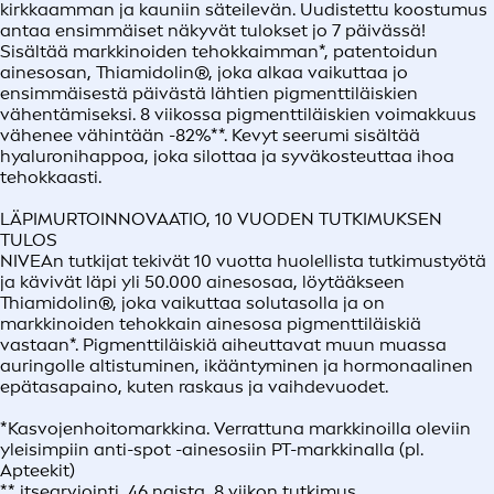
kirkkaamman ja kauniin säteilevän. Uudistettu koostumus
antaa ensimmäiset näkyvät tulokset jo 7 päivässä!
Sisältää markkinoiden tehokkaimman*, patentoidun
ainesosan, Thiamidolin®, joka alkaa vaikuttaa jo
ensimmäisestä päivästä lähtien pigmenttiläiskien
vähentämiseksi. 8 viikossa pigmenttiläiskien voimakkuus
vähenee vähintään -82%**. Kevyt seerumi sisältää
hyaluronihappoa, joka silottaa ja syväkosteuttaa ihoa
tehokkaasti.
LÄPIMURTOINNOVAATIO, 10 VUODEN TUTKIMUKSEN
TULOS
NIVEAn tutkijat tekivät 10 vuotta huolellista tutkimustyötä
ja kävivät läpi yli 50.000 ainesosaa, löytääkseen
Thiamidolin®, joka vaikuttaa solutasolla ja on
markkinoiden tehokkain ainesosa pigmenttiläiskiä
vastaan*. Pigmenttiläiskiä aiheuttavat muun muassa
auringolle altistuminen, ikääntyminen ja hormonaalinen
epätasapaino, kuten raskaus ja vaihdevuodet.
*Kasvojenhoitomarkkina. Verrattuna markkinoilla oleviin
yleisimpiin anti-spot -ainesosiin PT-markkinalla (pl.
Apteekit)
** itsearviointi, 46 naista, 8 viikon tutkimus.