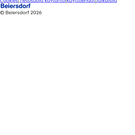
Cookies
|
Tietosuoja käytäntö
|
Kayttoehdot
|
Julkaisija
© Beiersdorf 2026