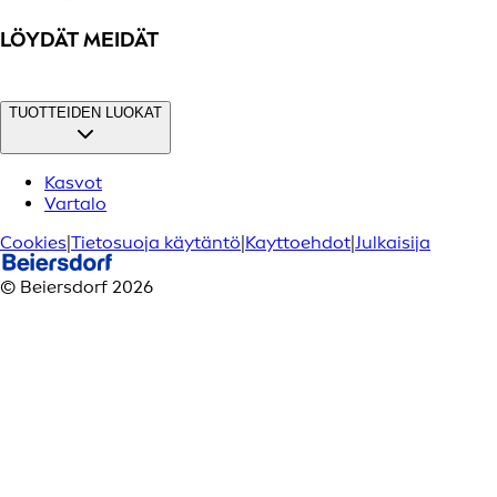
LÖYDÄT MEIDÄT
TUOTTEIDEN LUOKAT
Kasvot
Vartalo
Cookies
|
Tietosuoja käytäntö
|
Kayttoehdot
|
Julkaisija
© Beiersdorf 2026