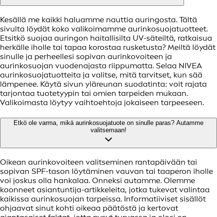
Kesällä me kaikki haluamme nauttia auringosta. Tältä
sivulta löydät koko valikoimamme aurinkosuojatuotteet.
Etsitkö suojaa auringon haitallisilta UV-säteiltä, ratkaisua
herkälle iholle tai tapaa korostaa rusketusta? Meiltä löydät
sinulle ja perheellesi sopivan aurinkovoiteen ja
aurinkosuojan vuodenajasta riippumatta. Selaa NIVEA
aurinkosuojatuotteita ja valitse, mitä tarvitset, kun sää
lämpenee. Käytä sivun yläreunan suodatinta: voit rajata
tarjontaa tuotetyypin tai omien tarpeiden mukaan.
Valikoimasta löytyy vaihtoehtoja jokaiseen tarpeeseen.
Etkö ole varma, mikä aurinkosuojatuote on sinulle paras? Autamme
valitsemaan!
Oikean aurinkovoiteen valitseminen rantapäivään tai
sopivan SPF-tason löytäminen vauvan tai taaperon iholle
voi joskus olla hankalaa. Onneksi autamme. Olemme
koonneet asiantuntija-artikkeleita, jotka tukevat valintaa
kaikissa aurinkosuojan tarpeissa. Informatiiviset sisällöt
ohjaavat sinut kohti oikeaa päätöstä ja kertovat