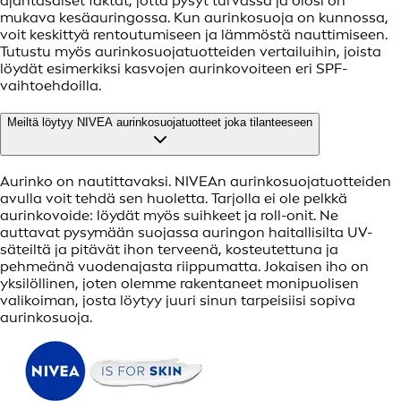
ajantasaiset faktat, jotta pysyt turvassa ja olosi on
mukava kesäauringossa. Kun aurinkosuoja on kunnossa,
voit keskittyä rentoutumiseen ja lämmöstä nauttimiseen.
Tutustu myös aurinkosuojatuotteiden vertailuihin, joista
löydät esimerkiksi kasvojen aurinkovoiteen eri SPF-
vaihtoehdoilla.
Meiltä löytyy NIVEA aurinkosuojatuotteet joka tilanteeseen
Aurinko on nautittavaksi. NIVEAn aurinkosuojatuotteiden
avulla voit tehdä sen huoletta. Tarjolla ei ole pelkkä
aurinkovoide: löydät myös suihkeet ja roll-onit. Ne
auttavat pysymään suojassa auringon haitallisilta UV-
säteiltä ja pitävät ihon terveenä, kosteutettuna ja
pehmeänä vuodenajasta riippumatta. Jokaisen iho on
yksilöllinen, joten olemme rakentaneet monipuolisen
valikoiman, josta löytyy juuri sinun tarpeisiisi sopiva
aurinkosuoja.