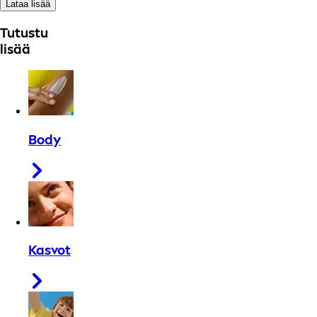
Lataa lisää
Tutustu
lisää
Body
Kasvot