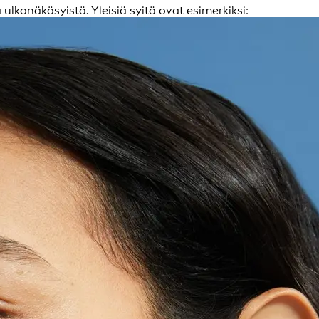
konäkösyistä. Yleisiä syitä ovat esimerkiksi: