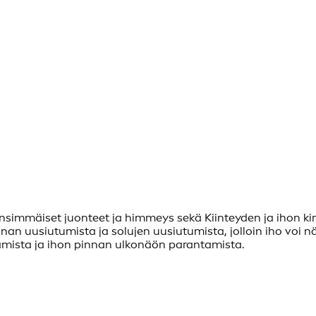
simmäiset juonteet ja himmeys sekä Kiinteyden ja ihon kim
innan uusiutumista ja solujen uusiutumista, jolloin iho voi
amista ja ihon pinnan ulkonäön parantamista.