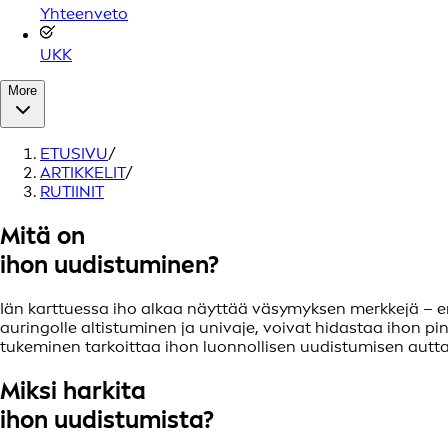
Yhteenveto
UKK
More
ETUSIVU
/
ARTIKKELIT
/
RUTIINIT
Mitä on
ihon uudistuminen?
Iän karttuessa iho alkaa näyttää väsymyksen merkkejä – en
auringolle altistuminen ja univaje, voivat hidastaa ihon p
tukeminen tarkoittaa ihon luonnollisen uudistumisen autt
Miksi harkita
ihon uudistumista?